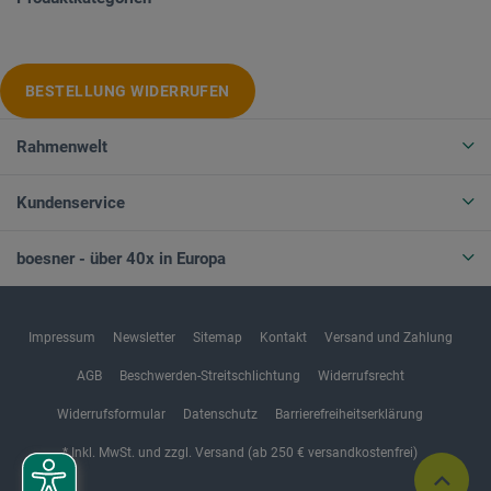
BESTELLUNG WIDERRUFEN
Rahmenwelt
Kundenservice
boesner - über 40x in Europa
Impressum
Newsletter
Sitemap
Kontakt
Versand und Zahlung
AGB
Beschwerden-Streitschlichtung
Widerrufsrecht
Widerrufsformular
Datenschutz
Barrierefreiheitserklärung
* Inkl. MwSt. und zzgl. Versand (ab 250 € versandkostenfrei)