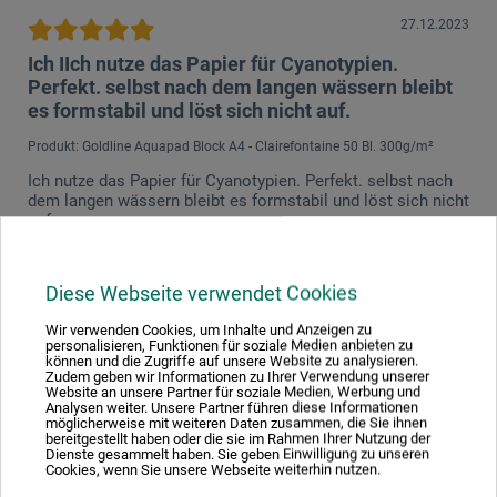
27.12.2023
Ich IIch nutze das Papier für Cyanotypien.
Perfekt. selbst nach dem langen wässern bleibt
es formstabil und löst sich nicht auf.
Produkt: Goldline Aquapad Block A4 - Clairefontaine 50 Bl. 300g/m²
Ich nutze das Papier für Cyanotypien. Perfekt. selbst nach
dem langen wässern bleibt es formstabil und löst sich nicht
auf.
08.12.2023
Diese Webseite verwendet Cookies
Für mich perfekt
Wir verwenden Cookies, um Inhalte und Anzeigen zu
personalisieren, Funktionen für soziale Medien anbieten zu
Produkt: Goldline Aquapad Block A3 - Clairefontaine 30 Bl. 300g/m²
können und die Zugriffe auf unsere Website zu analysieren.
Zudem geben wir Informationen zu Ihrer Verwendung unserer
verifizierter Kauf
Website an unsere Partner für soziale Medien, Werbung und
Analysen weiter. Unsere Partner führen diese Informationen
möglicherweise mit weiteren Daten zusammen, die Sie ihnen
Für meine Zwecke ist dieser Block perfekt. Das Papier ist
bereitgestellt haben oder die sie im Rahmen Ihrer Nutzung der
schwer genug, um eine gewisse Menge an Wasser
Dienste gesammelt haben. Sie geben Einwilligung zu unseren
aufzunehmen. Es wellt sich leicht, aber wenn man es beim
Cookies, wenn Sie unsere Webseite weiterhin nutzen.
Arbeiten rundherum anklebt, ist es ok. Besonders gefällt