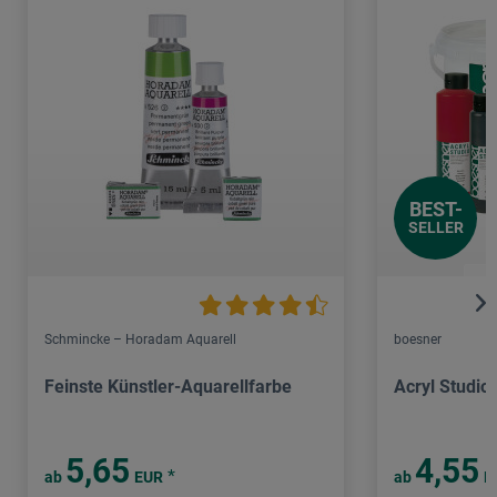
BEST-
SELLER
Schmincke – Horadam Aquarell
boesner
Feinste Künstler-Aquarellfarbe
Acryl Studio
5,65
4,55
*
ab
EUR
ab
E