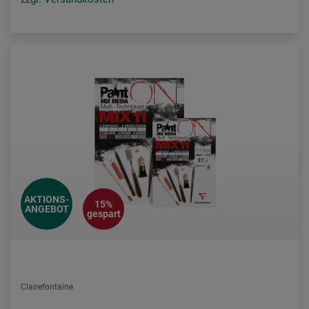
AKTIONS-
15%
ANGEBOT
gespart
Clairefontaine