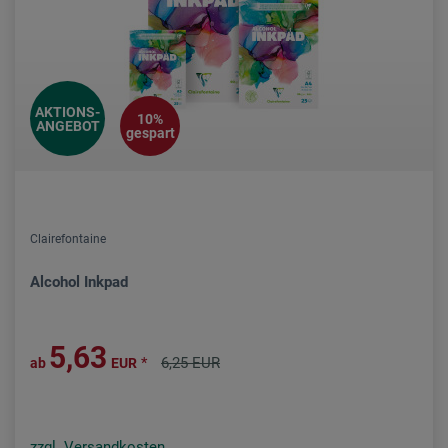
AKTIONS-
10%
ANGEBOT
gespart
Clairefontaine
Alcohol Inkpad
5,63
*
6,25 EUR
ab
EUR
zzgl. Versandkosten