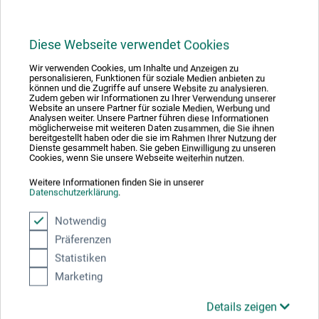
Hier finden Sie die Kontaktdaten des Herstellers zu
Diese Webseite verwendet Cookies
diesem Produkt.
Wir verwenden Cookies, um Inhalte und Anzeigen zu
personalisieren, Funktionen für soziale Medien anbieten zu
können und die Zugriffe auf unsere Website zu analysieren.
Clairefontaine Rhodia
Zudem geben wir Informationen zu Ihrer Verwendung unserer
Website an unsere Partner für soziale Medien, Werbung und
RD 52
Analysen weiter. Unsere Partner führen diese Informationen
möglicherweise mit weiteren Daten zusammen, die Sie ihnen
bereitgestellt haben oder die sie im Rahmen Ihrer Nutzung der
68490 Ottmarsheim
Dienste gesammelt haben. Sie geben Einwilligung zu unseren
Cookies, wenn Sie unsere Webseite weiterhin nutzen.
FRANKREICH
Weitere Informationen finden Sie in unserer
Datenschutzerklärung
.
info@clairefontaine.com
Notwendig
Präferenzen
Statistiken
Kunden kauften auch
Marketing
Details zeigen