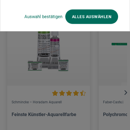
Auswahl bestätigen
ALLES AUSWÄHLEN
Schmincke – Horadam Aquarell
Faber-Castell
Feinste Künstler-Aquarellfarbe
Polychromos 