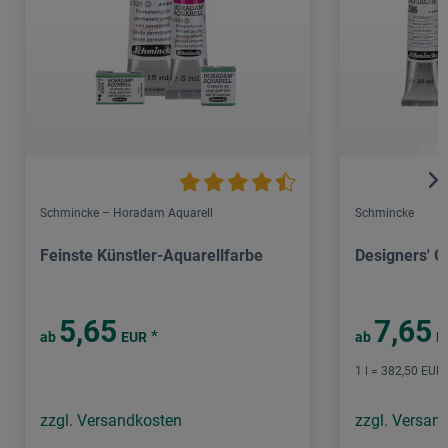
Schmincke – Horadam Aquarell
Schmincke
Feinste Künstler-Aquarellfarbe
Designers' 
5,65
7,65
*
ab
EUR
ab
E
1 l = 382,50 EUR 
zzgl. Versandkosten
zzgl. Versan