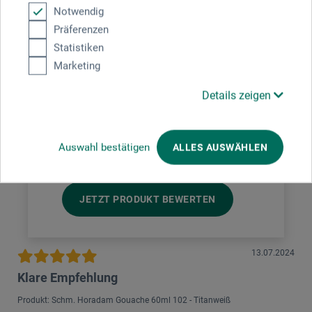
Notwendig
5 Sterne
1
Präferenzen
4 Sterne
0
Statistiken
3 Sterne
0
Marketing
2 Sterne
0
1 Sterne
0
Details zeigen
Produkt bewerten
Auswahl bestätigen
ALLES AUSWÄHLEN
Sagen Sie Ihre Meinung zu diesem Produkt
JETZT PRODUKT BEWERTEN
13.07.2024
Klare Empfehlung
Produkt: Schm. Horadam Gouache 60ml 102 - Titanweiß