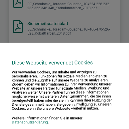
DE_Schmincke_Horadam-Gouache_HGx224-228-232-
236-355-346-348_Kadmiumfarben_2018.pdf
Sicherheitsdatenblatt
DE_Schmincke_Horadam-Gouache_HGx466-470-526-
528_Kobaltfarben_2018.pdf
Diese Webseite verwendet Cookies
Wir verwenden Cookies, um Inhalte und Anzeigen zu
Produktbewertungen (1)
personalisieren, Funktionen für soziale Medien anbieten zu
können und die Zugriffe auf unsere Website zu analysieren.
Zudem geben wir Informationen zu Ihrer Verwendung unserer
Website an unsere Partner für soziale Medien, Werbung und
Analysen weiter. Unsere Partner führen diese Informationen
Kundenbewertungen für "Feinste Künstler-
möglicherweise mit weiteren Daten zusammen, die Sie ihnen
bereitgestellt haben oder die sie im Rahmen Ihrer Nutzung der
Gouache"
Dienste gesammelt haben. Sie geben Einwilligung zu unseren
Cookies, wenn Sie unsere Webseite weiterhin nutzen.
Sortierung:
Weitere Informationen finden Sie in unserer
Datenschutzerklärung
.