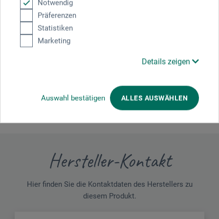
Notwendig
Präferenzen
Statistiken
24.11.2024
Marketing
Positiv überrascht
Details zeigen
Produkt: Schm. HKS Gouache 20ml 205 - Chromgelbton
Deckt hervorragend, gutes Preis- Leistungsverhältnis,
angenehme Konsistenz, tolle Farbauswahl
Auswahl bestätigen
ALLES AUSWÄHLEN
Hersteller-Kontakt
Hier finden Sie die Kontaktdaten des Herstellers zu
diesem Produkt.