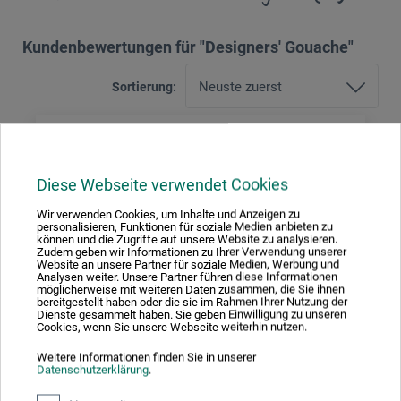
Kundenbewertungen für "Designers' Gouache"
Sortierung:
5 Sterne
1
4 Sterne
0
Diese Webseite verwendet Cookies
3 Sterne
0
Wir verwenden Cookies, um Inhalte und Anzeigen zu
2 Sterne
0
personalisieren, Funktionen für soziale Medien anbieten zu
können und die Zugriffe auf unsere Website zu analysieren.
1 Sterne
0
Zudem geben wir Informationen zu Ihrer Verwendung unserer
Website an unsere Partner für soziale Medien, Werbung und
Analysen weiter. Unsere Partner führen diese Informationen
Produkt bewerten
möglicherweise mit weiteren Daten zusammen, die Sie ihnen
bereitgestellt haben oder die sie im Rahmen Ihrer Nutzung der
Dienste gesammelt haben. Sie geben Einwilligung zu unseren
Cookies, wenn Sie unsere Webseite weiterhin nutzen.
Sagen Sie Ihre Meinung zu diesem Produkt
Weitere Informationen finden Sie in unserer
Datenschutzerklärung
.
JETZT PRODUKT BEWERTEN