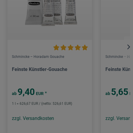
Schmincke – Horadam Gouache
Schmincke – Hor
Feinste Künstler-Gouache
Feinste Küns
9,40
5,65
*
ab
EUR
ab
E
1 l = 626,67 EUR / (netto: 526,61 EUR)
zzgl. Versandkosten
zzgl. Versan