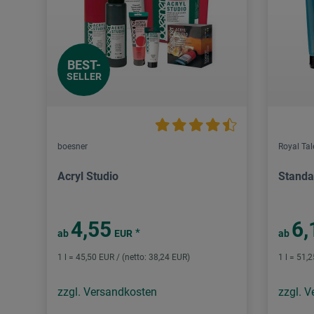
BEST-
SELLER
boesner
Royal Ta
Acryl Studio
Standa
4,55
6,
*
ab
EUR
ab
1 l = 45,50 EUR / (netto: 38,24 EUR)
1 l = 51,
zzgl. Versandkosten
zzgl. 