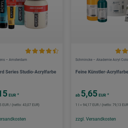
lens – Amsterdam
Schmincke – Akademie Acryl Colo
rd Series Studio-Acrylfarbe
Feine Künstler-Acrylfarb
15
5,65
*
*
EUR
ab
EUR
25 EUR / (netto: 43,07 EUR)
1 l = 94,17 EUR / (netto: 79,13 EUR
Versandkosten
zzgl. Versandkosten