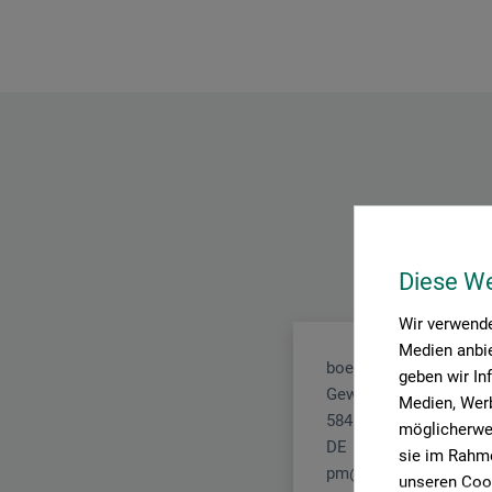
Diese W
Wir verwende
Medien anbie
boesner GmbH holding
geben wir In
Gewerkenstr. 2
Medien, Werb
58456 Witten
möglicherwei
DE
sie im Rahme
pm@boesner.com
unseren Cook