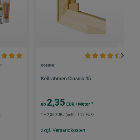
r
boesner
e
Keilrahmen Classic 45
2,35
*
ab
EUR
/ Meter
)
1 = 2,35 EUR / (netto: 1,97 EUR)
zzgl. Versandkosten