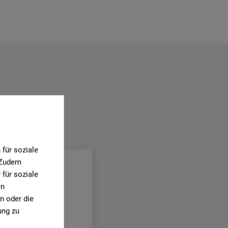
.
für soziale
. Zudem
für soziale
en
n oder die
ung zu