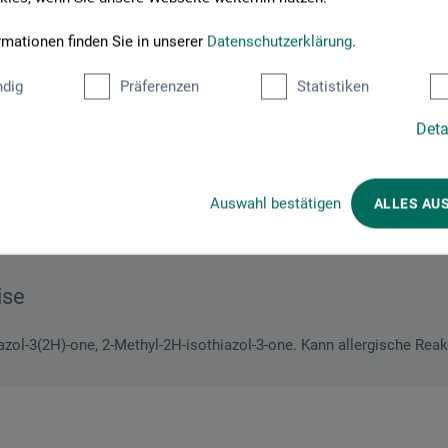
rmationen finden Sie in unserer
Datenschutzerklärung
.
dig
Präferenzen
Statistiken
Beschreibung
Deta
e entwickelte Gouache. Das Sortiment umfasst 12 Farbtöne feinster Ko
Auswahl bestätigen
ALLES AU
sel. Die hochdeckende Farbe verfügt über eine ausgezeichnete Brilla
ise
iazol-3(2H)-one, 2-Methyl-2H-isothiazol-3-one. Kann allergische Rea