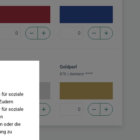
ilber
Goldperl
69
deckend
*****
870
deckend
*****
für soziale
. Zudem
für soziale
en
n oder die
ung zu