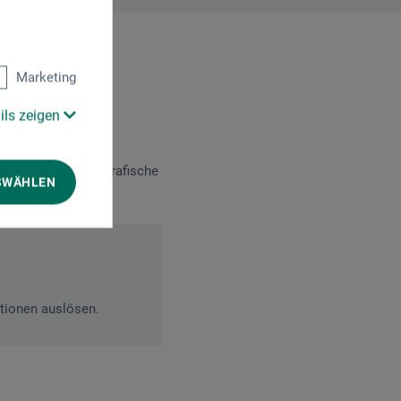
Marketing
ils zeigen
nsistenz für kalligrafische
SWÄHLEN
nz und Leuchtkraft.
ktionen auslösen.