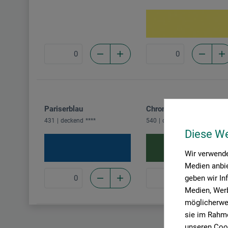
Pariserblau
Chromoxidgrün stumpf
431
deckend
****
540
deckend
*****
Diese W
Wir verwende
Medien anbie
geben wir In
Medien, Werb
möglicherwei
sie im Rahme
unseren Cook