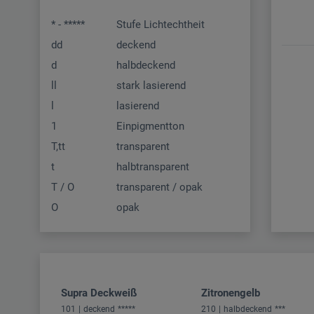
* - *****
Stufe Lichtechtheit
dd
deckend
d
halbdeckend
ll
stark lasierend
l
lasierend
1
Einpigmentton
T,tt
transparent
t
halbtransparent
T / O
transparent / opak
O
opak
Supra Deckweiß
Zitronengelb
101
deckend
*****
210
halbdeckend
***