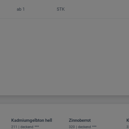
ab
1
STK
Kadmiumgelbton hell
Zinnoberrot
K
211
deckend
***
320
deckend
***
3