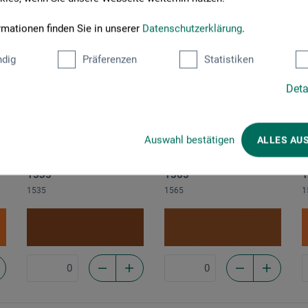
111
114
1
0111
0114
0
rmationen finden Sie in unserer
Datenschutzerklärung
.
dig
Präferenzen
Statistiken
Deta
Auswahl bestätigen
ALLES AU
1535
1565
1
1535
1565
1