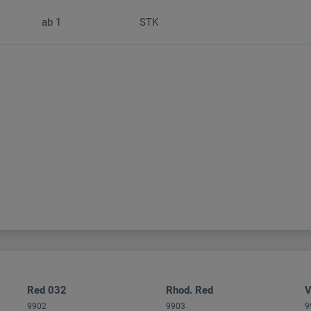
ab
1
STK
Red 032
Rhod. Red
V
9902
9903
9