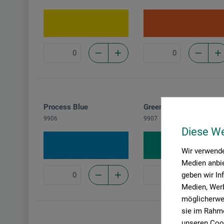
Process Blue
Green
9906
9907
Diese W
Wir verwende
Medien anbie
geben wir In
Medien, Werb
möglicherwei
sie im Rahme
unseren Cook