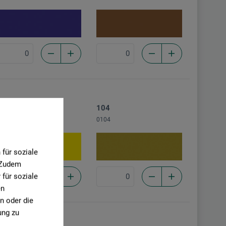
02
104
102
0104
für soziale
. Zudem
für soziale
en
n oder die
ung zu