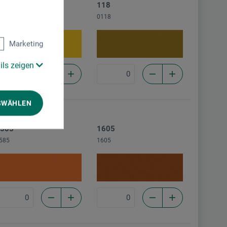
16
118
116
0118
Marketing
ils zeigen
SWÄHLEN
585
1605
585
1605