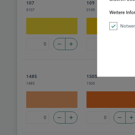
107
109
0107
0109
Weitere Info
Notwen
1485
1505
1485
1505