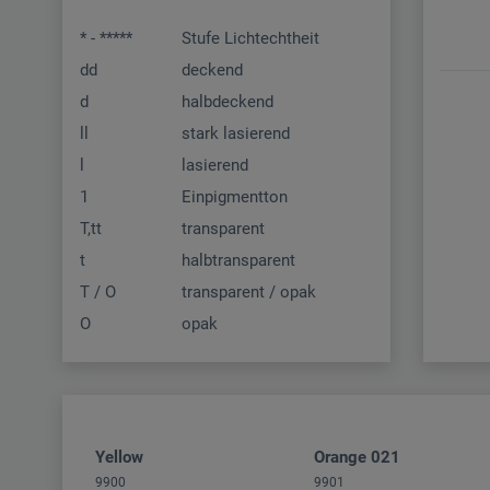
* - *****
Stufe Lichtechtheit
dd
deckend
d
halbdeckend
ll
stark lasierend
l
lasierend
1
Einpigmentton
T,tt
transparent
t
halbtransparent
T / O
transparent / opak
O
opak
Yellow
Orange 021
9900
9901