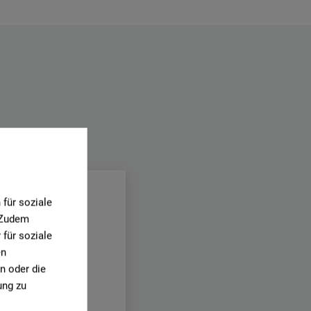
.
für soziale
. Zudem
für soziale
en
n oder die
ung zu