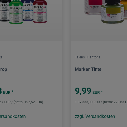
ke
Talens | Pantone
rop
Marker Tinte
8
9,99
*
*
EUR
EUR
,67 EUR / (netto: 195,52 EUR)
1 l = 333,00 EUR / (netto: 279,83 
Versandkosten
zzgl. Versandkosten