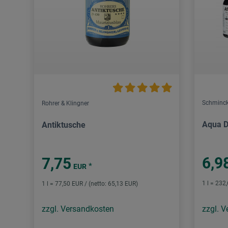
Schminc
Rohrer & Klingner
Aqua D
Antiktusche
6,9
7,75
*
EUR
1 l = 232
1 l = 77,50 EUR / (netto: 65,13 EUR)
zzgl. Versandkosten
zzgl. 