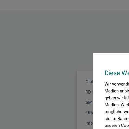
Diese W
Clairefontaine Rhodia
Wir verwende
Medien anbie
RD 52
geben wir In
68490 Ottmarsheim
Medien, Werb
möglicherwei
FRANKREICH
sie im Rahme
info@clairefontaine.c
unseren Cook