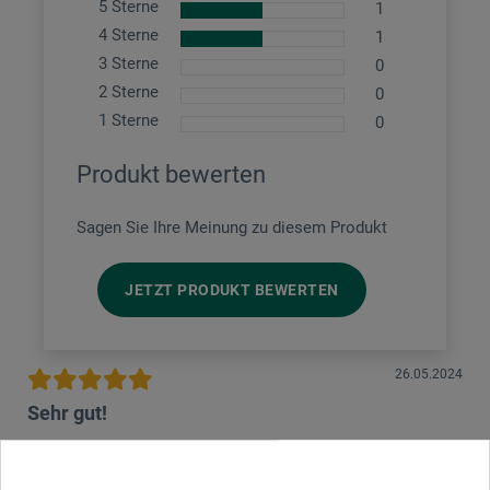
5 Sterne
1
4 Sterne
1
3 Sterne
0
2 Sterne
0
1 Sterne
0
Produkt bewerten
Sagen Sie Ihre Meinung zu diesem Produkt
JETZT PRODUKT BEWERTEN
26.05.2024
Sehr gut!
Produkt: boesner Pigmentliner 0,5mm - Schwarz
Bestens bewährt für meine Karikaturen.