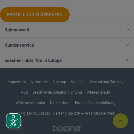
BESTELLUNG WIDERRUFEN
Rahmenwelt
Kundenservice
boesner - über 40x in Europa
Impressum
Newsletter
Sitemap
Kontakt
Versand und Zahlung
AGB
Beschwerden-Streitschlichtung
Widerrufsrecht
Widerrufsformular
Datenschutz
Barrierefreiheitserklärung
* Inkl. MwSt. und zzgl. Versand (ab 250 € versandkostenfrei)