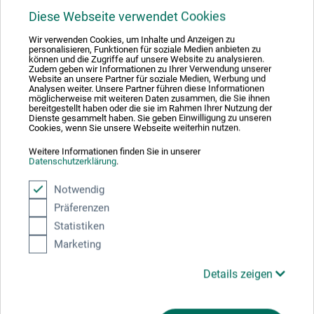
Diese Webseite verwendet Cookies
22.04.2020
Wir verwenden Cookies, um Inhalte und Anzeigen zu
personalisieren, Funktionen für soziale Medien anbieten zu
Profi-Produkt für breite Anwendung
können und die Zugriffe auf unsere Website zu analysieren.
Zudem geben wir Informationen zu Ihrer Verwendung unserer
Produkt: boesner Pigmentliner 0,6mm - Schwarz
Website an unsere Partner für soziale Medien, Werbung und
Analysen weiter. Unsere Partner führen diese Informationen
möglicherweise mit weiteren Daten zusammen, die Sie ihnen
verifizierter Kauf
bereitgestellt haben oder die sie im Rahmen Ihrer Nutzung der
Dienste gesammelt haben. Sie geben Einwilligung zu unseren
Präzise Strichführung. Top Preis-Leistungsverhältnis. Für
Cookies, wenn Sie unsere Webseite weiterhin nutzen.
schnellen Sketch genauso geeignet wie für detaillierte
Ausarbeitung.
Weitere Informationen finden Sie in unserer
Datenschutzerklärung
.
Notwendig
Präferenzen
Statistiken
Marketing
Hersteller-Kontakt
Details zeigen
Hier finden Sie die Kontaktdaten des Herstellers zu
diesem Produkt.