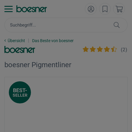
Übersicht
Das Beste von boesner
(
2
)
boesner Pigmentliner
BEST-
SELLER