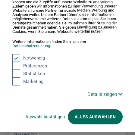
verifizierter Kauf
können und die Zugriffe auf unsere Website zu analysieren.
Zudem geben wir Informationen zu Ihrer Verwendung unserer
Website an unsere Partner für soziale Medien, Werbung und
Bin sehr zufrieden mit dem Papier. Die Lieferung hat -
Analysen weiter. Unsere Partner führen diese Informationen
aufgrund von Corona - zu lange gedauert.
möglicherweise mit weiteren Daten zusammen, die Sie ihnen
bereitgestellt haben oder die sie im Rahmen Ihrer Nutzung der
Dienste gesammelt haben. Sie geben Einwilligung zu unseren
Cookies, wenn Sie unsere Webseite weiterhin nutzen.
Weitere Informationen finden Sie in unserer
Datenschutzerklärung
.
Notwendig
Hersteller-Kontakt
Präferenzen
Statistiken
Hier finden Sie die Kontaktdaten des Herstellers zu
Marketing
diesem Produkt.
Details zeigen
Clairefontaine Rhodia
RD 52
Auswahl bestätigen
ALLES AUSWÄHLEN
68490 Ottmarsheim