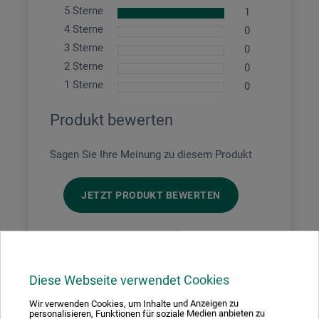
5 Sterne
1
4 Sterne
0
3 Sterne
0
2 Sterne
0
1 Sterne
0
Produkt bewerten
Sagen Sie Ihre Meinung zu diesem Produkt
JETZT PRODUKT BEWERTEN
07.04.2021
Hochwertiges Zeichenpapier
Diese Webseite verwendet Cookies
Produkt: Zeichenpapier 1,50x10m Rolle - Clairef. gekörnt Schw. 160g/m²
Wir verwenden Cookies, um Inhalte und Anzeigen zu
personalisieren, Funktionen für soziale Medien anbieten zu