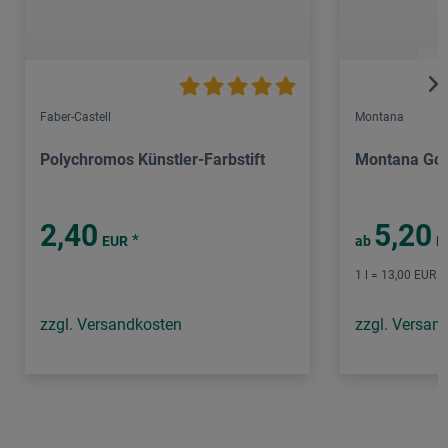
Faber-Castell
Montana
Polychromos Künstler-Farbstift
Montana Gol
2,40
5,20
*
EUR
ab
E
1 l = 13,00 EUR /
zzgl. Versandkosten
zzgl. Versan