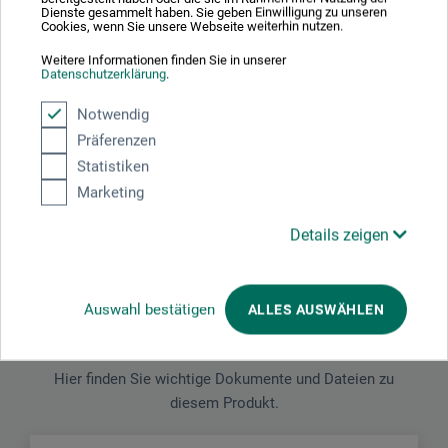
Serien. Sie eignen sich gleichermaßen für Airbrush, Liner,
Dienste gesammelt haben. Sie geben Einwilligung zu unseren
Cookies, wenn Sie unsere Webseite weiterhin nutzen.
Pinsel, Ziehfeder etc. und sind direkt gebrauchsfertig.
Weitere Informationen finden Sie in unserer
Datenschutzerklärung
.
Gefahrenhinweise
Notwendig
Präferenzen
Enthält Biozidprodukte. Enthält 1,2-Benzisothiazol-
Statistiken
3(2H)-on, 5-Chloro-2-methyl-4-isothiazolin-3-on, 2-
Marketing
Methyl-2H-isothiazol-3-on, 2-Octyl-2H-isothiazol-3-on.
Kann allergische Reaktionen hervorrufen.
Details zeigen
Auswahl bestätigen
ALLES AUSWÄHLEN
Downloads
Hier finden Sie wichtige Dokumente und Dateien zu
diesem Produkt.