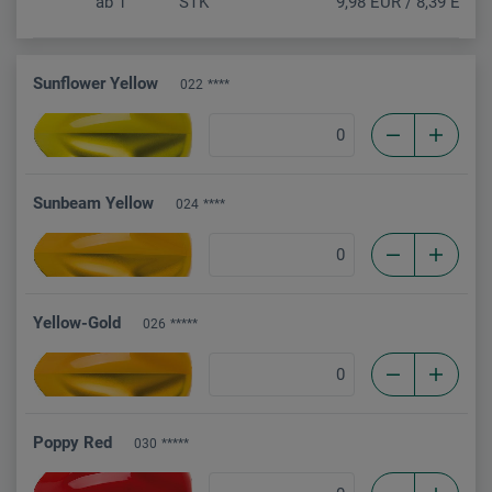
ab
1
STK
9,98 EUR / 8,39 EUR (
Sunflower Yellow
022
****
Sunbeam Yellow
024
****
Yellow-Gold
026
*****
Poppy Red
030
*****