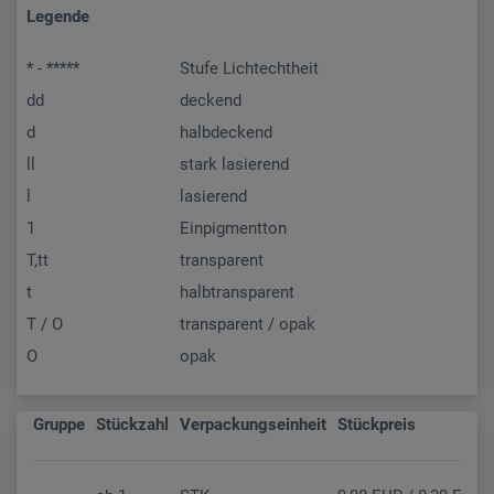
Legende
* - *****
Stufe Lichtechtheit
dd
deckend
d
halbdeckend
ll
stark lasierend
l
lasierend
1
Einpigmentton
T,tt
transparent
t
halbtransparent
T / O
transparent / opak
O
opak
Gruppe
Stückzahl
Verpackungseinheit
Stückpreis