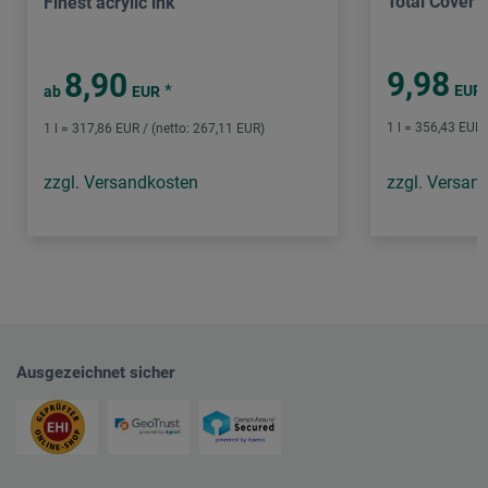
Total Cover F
Finest acrylic ink
9,98
8,90
*
EUR
ab
EUR
1 l = 356,43 EUR 
1 l = 317,86 EUR / (netto: 267,11 EUR)
zzgl. Versandkosten
zzgl. Versan
Ausgezeichnet sicher