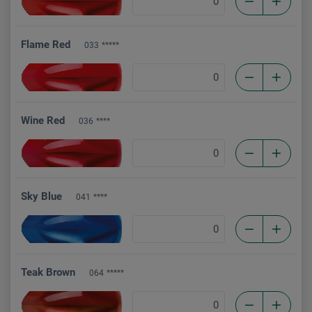
Flame Red
033
*****
Wine Red
036
****
Sky Blue
041
****
Teak Brown
064
*****