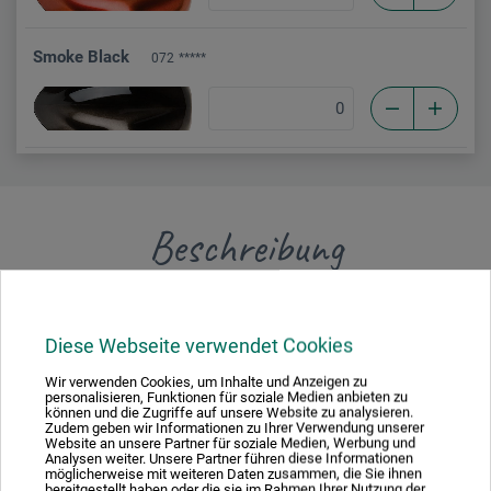
Smoke Black
072
*****
Beschreibung
Die hochlasierenden, intensiven Candy Colours-Farbtöne
wurden auf Pigment- und Wasserbasis rezeptiert (anstelle
Diese Webseite verwendet Cookies
von Lösemitteln und Farbstoffen). Aufgrund der hohen
Wir verwenden Cookies, um Inhalte und Anzeigen zu
Transparenz entfalten sie insbesondere auf hellen und auf
personalisieren, Funktionen für soziale Medien anbieten zu
können und die Zugriffe auf unsere Website zu analysieren.
Effektuntergründen ihre besondere Leuchtkraft und
Zudem geben wir Informationen zu Ihrer Verwendung unserer
Website an unsere Partner für soziale Medien, Werbung und
Tiefenwirkung. Die Farben bluten nicht aus und sind
Analysen weiter. Unsere Partner führen diese Informationen
vollständig kompatibel mit allen Aero Color Professional-
möglicherweise mit weiteren Daten zusammen, die Sie ihnen
bereitgestellt haben oder die sie im Rahmen Ihrer Nutzung der