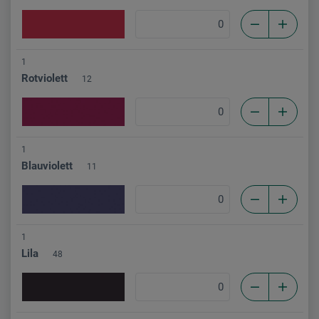
1
Rotviolett
12
1
Blauviolett
11
1
Lila
48