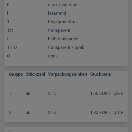
ll
stark lasierend
l
lasierend
1
Einpigmentton
T,tt
transparent
t
halbtransparent
T / O
transparent / opak
O
opak
Gruppe
Stückzahl
Verpackungseinheit
Stückpreis
1
ab
1
STK
1,65 EUR / 1,39 EUR (
2
ab
1
STK
1,80 EUR / 1,51 EUR (
1