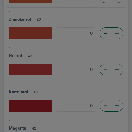
1
Zinnoberrot
02
1
Hellrot
43
1
Karminrot
01
1
Magenta
42