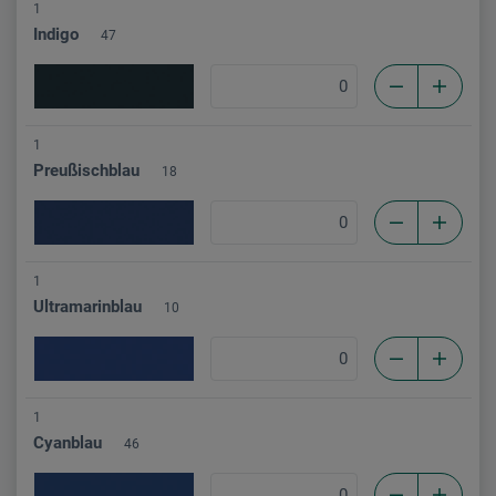
1
Indigo
47
1
Preußischblau
18
1
Ultramarinblau
10
1
Cyanblau
46