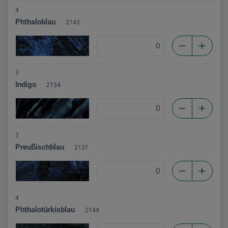
4
Phthaloblau
2143
3
Indigo
2134
3
Preußischblau
2131
4
Phthalotürkisblau
2144