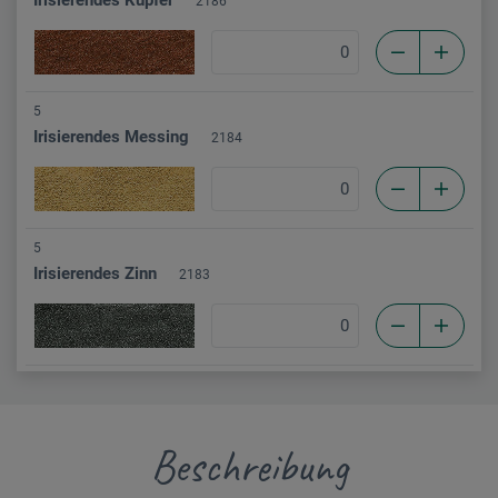
2186
5
Irisierendes Messing
2184
5
Irisierendes Zinn
2183
Beschreibung