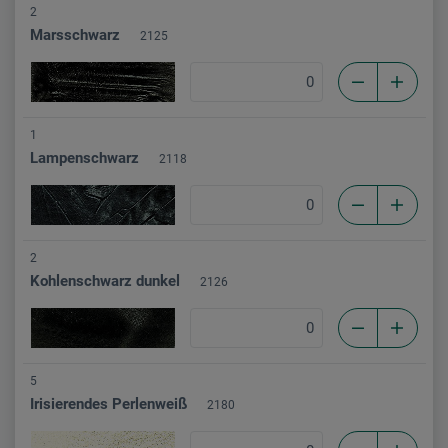
2
Marsschwarz
2125
1
Lampenschwarz
2118
2
Kohlenschwarz dunkel
2126
5
Irisierendes Perlenweiß
2180