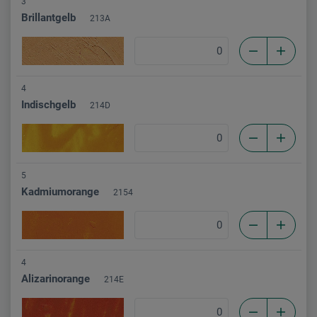
3
Brillantgelb
213A
4
Indischgelb
214D
5
Kadmiumorange
2154
4
Alizarinorange
214E