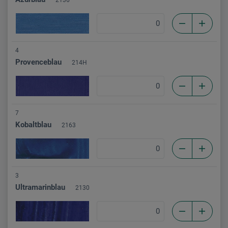
4
Provenceblau
214H
7
Kobaltblau
2163
3
Ultramarinblau
2130