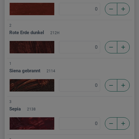
2
Rote Erde dunkel
212H
1
Siena gebrannt
2114
3
Sepia
2138