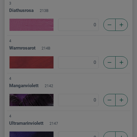
3
Diathusrosa
213B
4
Warmrosarot
214B
4
Manganviolett
2142
4
Ultramarinviolett
2147