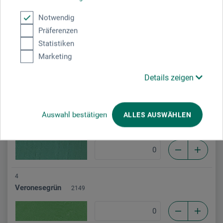
Kadmiumgrün hell
2155
Notwendig
Präferenzen
Statistiken
5
Marketing
Kadmiumgrün
2156
Details zeigen
Auswahl bestätigen
ALLES AUSWÄHLEN
3
Malachitgrün
213D
4
Veronesegrün
2149