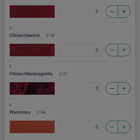
5
Chinacridonrot
2159
5
Chinacridonmagenta
2157
4
Warmrosa
214A