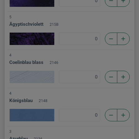
5
Ägyptischviolett
215B
4
Coelinblau blass
2146
4
Königsblau
2148
3
Azurblau
2136