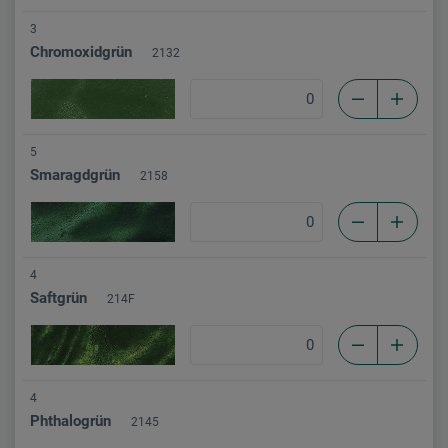
3
Chromoxidgrün
2132
5
Smaragdgrün
2158
4
Saftgrün
214F
4
Phthalogrün
2145