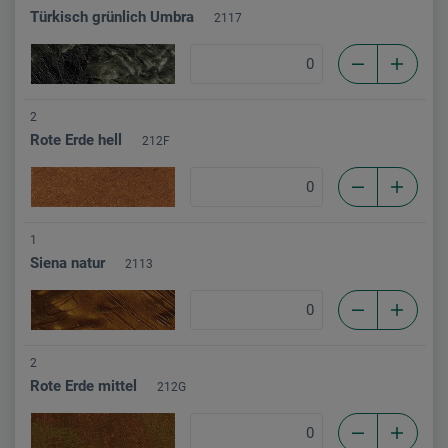
Türkisch grünlich Umbra
2117
2
Rote Erde hell
212F
1
Siena natur
2113
2
Rote Erde mittel
212G