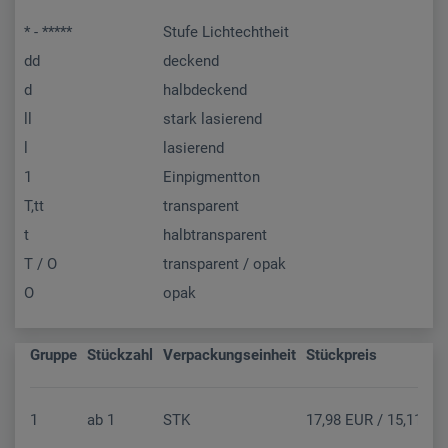
* - *****
Stufe Lichtechtheit
dd
deckend
d
halbdeckend
ll
stark lasierend
l
lasierend
1
Einpigmentton
T,tt
transparent
t
halbtransparent
T / O
transparent / opak
O
opak
Gruppe
Stückzahl
Verpackungseinheit
Stückpreis
1
ab
1
STK
17,98 EUR / 15,11 EU