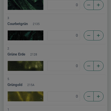
3
Courbetgrün
2135
2
Grüne Erde
2128
5
Grüngold
215A
1