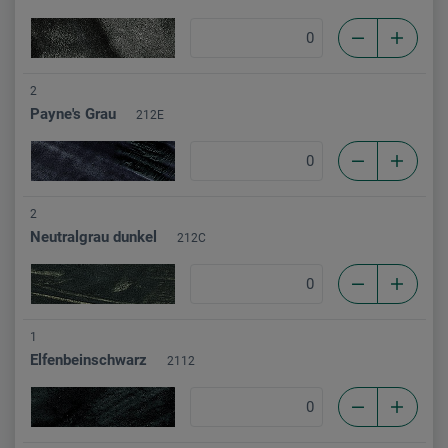
2
Payne's Grau
212E
2
Neutralgrau dunkel
212C
1
Elfenbeinschwarz
2112