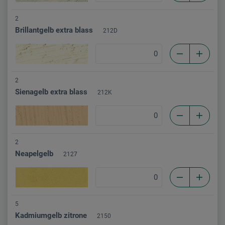
2
Brillantgelb extra blass
212D
2
Sienagelb extra blass
212K
2
Neapelgelb
2127
5
Kadmiumgelb zitrone
2150