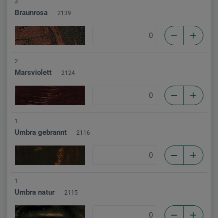
3
Braunrosa
2139
2
Marsviolett
2124
1
Umbra gebrannt
2116
1
Umbra natur
2115