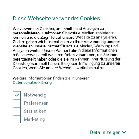
Hersteller-Kontakt
Diese Webseite verwendet Cookies
Hier finden Sie die Kontaktdaten des Herstellers zu
Wir verwenden Cookies, um Inhalte und Anzeigen zu
diesem Produkt.
personalisieren, Funktionen für soziale Medien anbieten zu
können und die Zugriffe auf unsere Website zu analysieren.
Zudem geben wir Informationen zu Ihrer Verwendung unserer
Website an unsere Partner für soziale Medien, Werbung und
Analysen weiter. Unsere Partner führen diese Informationen
boesner GmbH holding + innovations
möglicherweise mit weiteren Daten zusammen, die Sie ihnen
Gewerkenstr. 2
bereitgestellt haben oder die sie im Rahmen Ihrer Nutzung der
Dienste gesammelt haben. Sie geben Einwilligung zu unseren
58456 Witten
Cookies, wenn Sie unsere Webseite weiterhin nutzen.
DE
Weitere Informationen finden Sie in unserer
pm@boesner.com
Datenschutzerklärung
.
Notwendig
Präferenzen
Statistiken
Kunden kauften auch
Marketing
Details zeigen