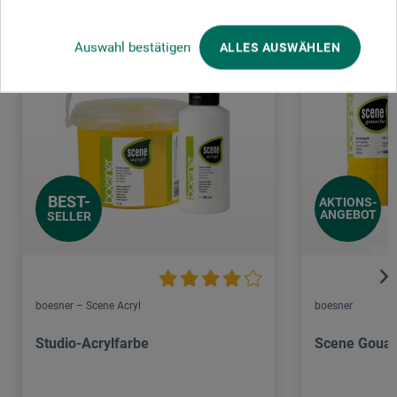
Auswahl bestätigen
ALLES AUSWÄHLEN
BEST-
AKTIONS-
ANGEBOT
SELLER
boesner – Scene Acryl
boesner
Studio-Acrylfarbe
Scene Goua