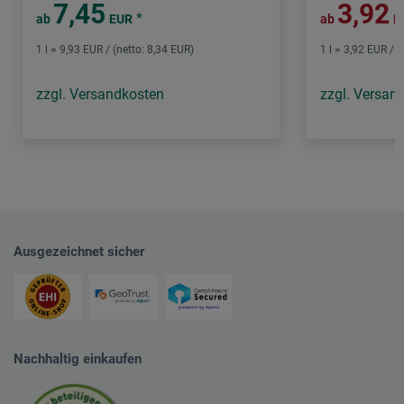
7,45
3,92
*
ab
EUR
ab
E
1 l = 9,93 EUR / (netto: 8,34 EUR)
1 l = 3,92 EUR / (
zzgl. Versandkosten
zzgl. Versan
Ausgezeichnet sicher
Nachhaltig einkaufen