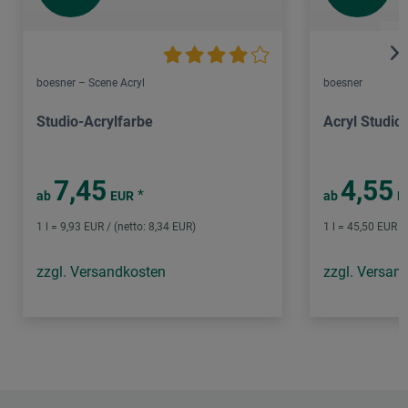
boesner – Scene Acryl
boesner
Studio-Acrylfarbe
Acryl Studio
7,45
4,55
*
ab
EUR
ab
E
1 l = 9,93 EUR / (netto: 8,34 EUR)
1 l = 45,50 EUR /
zzgl. Versandkosten
zzgl. Versan