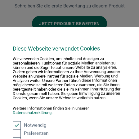
Schreiben Sie die erste Bewertung zu diesem Produkt
JETZT PRODUKT BEWERTEN
Diese Webseite verwendet Cookies
Wir verwenden Cookies, um Inhalte und Anzeigen zu
personalisieren, Funktionen für soziale Medien anbieten zu
Hersteller-Kontakt
können und die Zugriffe auf unsere Website zu analysieren.
Zudem geben wir Informationen zu Ihrer Verwendung unserer
Website an unsere Partner für soziale Medien, Werbung und
Analysen weiter. Unsere Partner führen diese Informationen
möglicherweise mit weiteren Daten zusammen, die Sie ihnen
Hier finden Sie die Kontaktdaten des Herstellers zu
bereitgestellt haben oder die sie im Rahmen Ihrer Nutzung der
diesem Produkt.
Dienste gesammelt haben. Sie geben Einwilligung zu unseren
Cookies, wenn Sie unsere Webseite weiterhin nutzen.
Weitere Informationen finden Sie in unserer
boesner GmbH holding + innovations
Datenschutzerklärung
.
Gewerkenstr. 2
Notwendig
58456 Witten
Präferenzen
DE