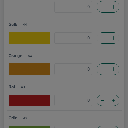
Gelb
44
Orange
54
Rot
40
Grün
43