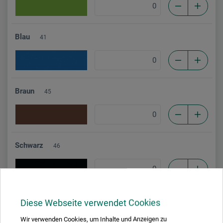
Blau
41
Braun
45
Schwarz
46
Grafit
08
Diese Webseite verwendet Cookies
Wir verwenden Cookies, um Inhalte und Anzeigen zu