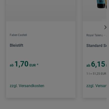
Faber-Castell
Royal Talens – 
Bleistift
Standard Ser
1,70
6,15
*
ab
EUR
ab
E
1 l = 51,25 EUR /
zzgl. Versandkosten
zzgl. Versan