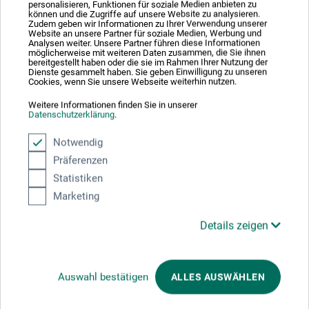
personalisieren, Funktionen für soziale Medien anbieten zu
können und die Zugriffe auf unsere Website zu analysieren.
Zudem geben wir Informationen zu Ihrer Verwendung unserer
Website an unsere Partner für soziale Medien, Werbung und
Analysen weiter. Unsere Partner führen diese Informationen
möglicherweise mit weiteren Daten zusammen, die Sie ihnen
bereitgestellt haben oder die sie im Rahmen Ihrer Nutzung der
Dienste gesammelt haben. Sie geben Einwilligung zu unseren
Beschreibung
Cookies, wenn Sie unsere Webseite weiterhin nutzen.
Weitere Informationen finden Sie in unserer
Datenschutzerklärung
.
Der Bunt- und Grafitstift in Künstlerqualität eignet sich für
Notwendig
fast alle Oberflächen. Sein satter Farbauftrag mit hoher
Präferenzen
Deckkraft haftet sogar auf Glas, Kunststoff oder Metall.
Statistiken
Die wasservermalbare Mine enthält hochwertige
Pigmente. Zum Sortiment gehören 8 Farben (mit Ø 3,3 mm
Marketing
Mine) und ein Grafitstift (mit Ø 3,0 mm Mine).
Details zeigen
Auswahl bestätigen
ALLES AUSWÄHLEN
Produktbewertungen (0)