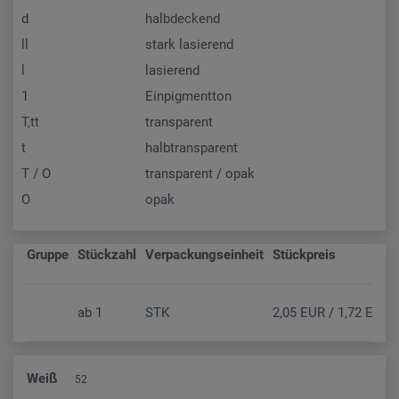
d
halbdeckend
ll
stark lasierend
l
lasierend
1
Einpigmentton
T,tt
transparent
t
halbtransparent
T / O
transparent / opak
O
opak
Gruppe
Stückzahl
Verpackungseinheit
Stückpreis
ab
1
STK
2,05 EUR / 1,72 EUR (
Weiß
52