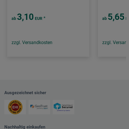
3,10
5,65
*
ab
EUR
ab
E
zzgl. Versandkosten
zzgl. Versan
Ausgezeichnet sicher
Nachhaltig einkaufen