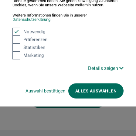
Dienste gesammelt haben. Sie geben Einwilligung zu unseren
Cookies, wenn Sie unsere Webseite weiterhin nutzen.
Weitere Informationen finden Sie in unserer
Klebestreifen aus hochwertigem, traditionellen
Datenschutzerklärung
.
japanischen Washi-„Reis“-Papier – wiederverwendbar, von
Hand abreißbar und beschriftbar.
Notwendig
Präferenzen
Statistiken
Marketing
Produktbewertungen (0)
Details zeigen
Schreiben Sie die erste Bewertung zu diesem Produkt
Auswahl bestätigen
ALLES AUSWÄHLEN
JETZT PRODUKT BEWERTEN