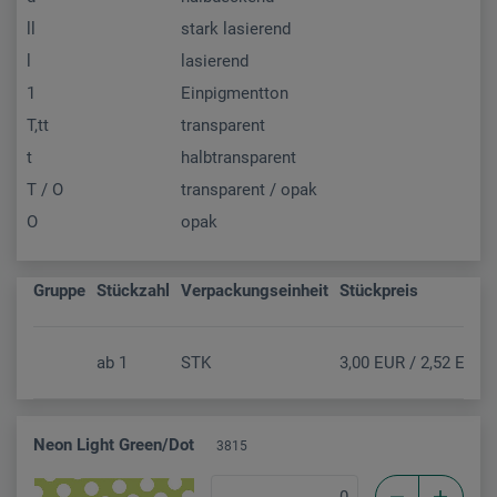
ll
stark lasierend
l
lasierend
1
Einpigmentton
T,tt
transparent
t
halbtransparent
T / O
transparent / opak
O
opak
Gruppe
Stückzahl
Verpackungseinheit
Stückpreis
ab
1
STK
3,00 EUR / 2,52 EUR (
Neon Light Green/Dot
3815