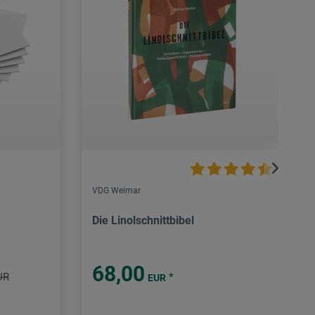
VDG Weimar
Die Linolschnittbibel
68,00
UR
*
EUR