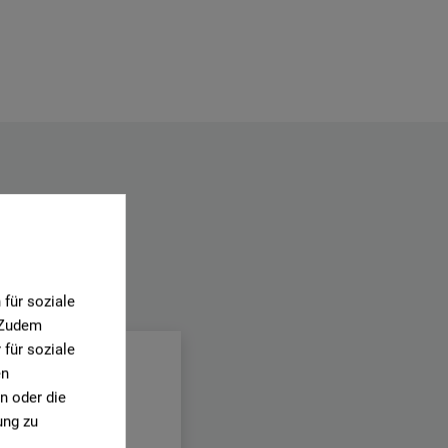
.
für soziale
. Zudem
für soziale
en
n oder die
ung zu