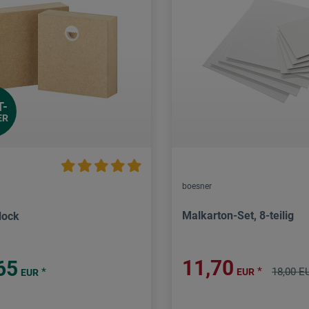
T-
ER
boesner
Malkarton-Set, 8-teilig
lock
11,70
65
*
*
18,00 E
EUR
EUR