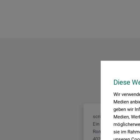
Diese W
Wir verwende
Medien anbie
geben wir In
scridelio
Medien, Werb
Ein Unternehmen von
möglicherwei
Ronsdorfer Str. 75
sie im Rahme
40233 Düsseldorf
unseren Cook