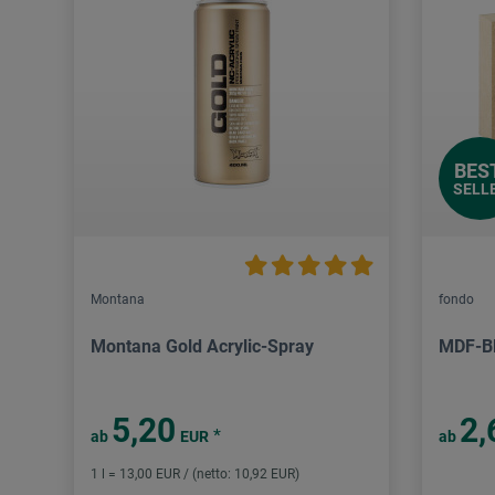
BES
SELL
Montana
fondo
Montana Gold Acrylic-Spray
MDF-B
5,20
2,
*
ab
EUR
ab
1 l = 13,00 EUR / (netto: 10,92 EUR)