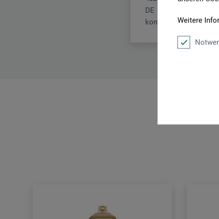
DE
Weitere Info
kontakt@scridelio.de
Notwen