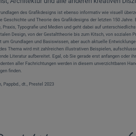
st, Architektur und alle anderen kreativen Disz
ndlagen des Grafikdesigns ist ebenso informativ wie visuell über
Geschichte und Theorie des Grafikdesigns der letzten 150 Jahre. Es
e, Praxis, Typografie und Medien und geht dabei auf unterschiedlic
talen Design, von der Gestalttheorie bis zum Kitsch, von sozialen 
ht um Grundlagen und Basiswissen, aber auch aktuelle Entwicklunge
es Thema wird mit zahlreichen illustrativen Beispielen, aufschluss
nde Literatur aufbereitet. Egal, ob Sie gerade erst anfangen oder i
tudenten aller Fachrichtungen werden in diesem unverzichtbaren Han
gen finden.
, Pappbd., dt., Prestel 2023