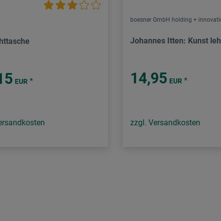
boesner GmbH holding + innovat
Johannes Itten: Kunst le
chttasche
14,95
15
*
*
EUR
EUR
Versandkosten
zzgl. Versandkosten