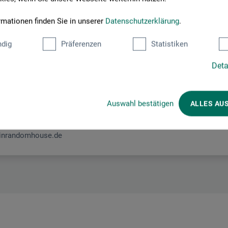
rmationen finden Sie in unserer
Datenschutzerklärung
.
Hier finden Sie die Kontaktdaten des Herstellers zu diesem Produkt
dig
Präferenzen
Statistiken
e Verlagsgruppe GmbH
Deta
Auswahl bestätigen
ALLES AU
inrandomhouse.de