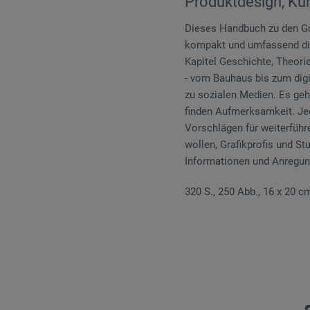
Produktdesign, Kun
Dieses Handbuch zu den Gru
kompakt und umfassend die 
Kapitel Geschichte, Theori
- vom Bauhaus bis zum digi
zu sozialen Medien. Es ge
finden Aufmerksamkeit. Jed
Vorschlägen für weiterführe
wollen, Grafikprofis und S
Informationen und Anregun
320 S., 250 Abb., 16 x 20 cm