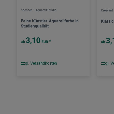
boesner – Aquarell Studio
Crescent
Feine Künstler-Aquarellfarbe in
Klarsi
Studienqualität
3,10
3,
*
ab
EUR
ab
zzgl. Versandkosten
zzgl. 