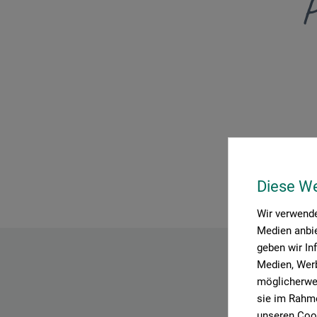
P
Diese W
Wir verwende
Medien anbie
geben wir In
Medien, Werb
möglicherwei
sie im Rahme
unseren Cook