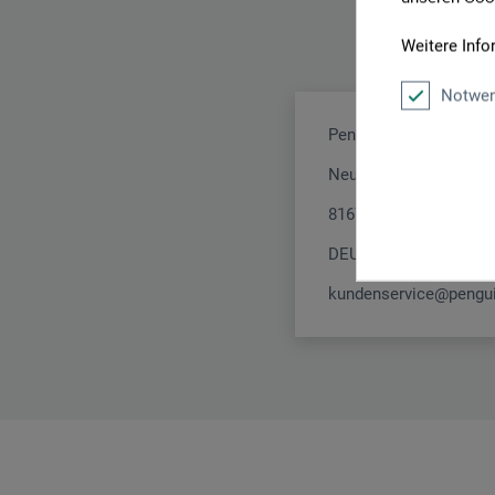
Weitere Info
Notwen
Penguin Random Hous
Neumarkter Str. 28
81673 München
DEUTSCHLAND
kundenservice@pengu