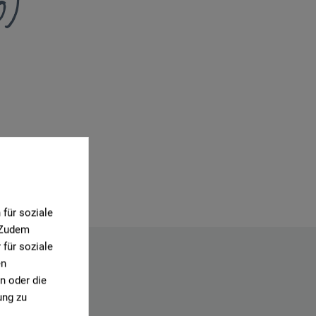
0)
für soziale
. Zudem
für soziale
en
n oder die
ung zu