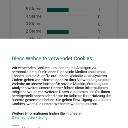
5 Sterne
1
4 Sterne
0
3 Sterne
0
2 Sterne
1
1 Sterne
0
Produkt bewerten
Diese Webseite verwendet Cookies
Sagen Sie Ihre Meinung zu diesem Produkt
Wir verwenden Cookies, um Inhalte und Anzeigen zu
personalisieren, Funktionen für soziale Medien anbieten zu
können und die Zugriffe auf unsere Website zu analysieren.
Zudem geben wir Informationen zu Ihrer Verwendung unserer
JETZT PRODUKT BEWERTEN
Website an unsere Partner für soziale Medien, Werbung und
Analysen weiter. Unsere Partner führen diese Informationen
möglicherweise mit weiteren Daten zusammen, die Sie ihnen
bereitgestellt haben oder die sie im Rahmen Ihrer Nutzung der
Dienste gesammelt haben. Sie geben Einwilligung zu unseren
Cookies, wenn Sie unsere Webseite weiterhin nutzen.
27.11.2024
Weitere Informationen finden Sie in unserer
Gewebe scheint durch
Datenschutzerklärung
.
Produkt: di lino puro 80x100cm - Besp. Keilr. inkl. Kreuz