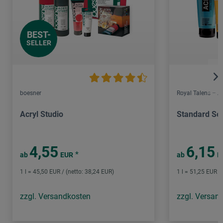
BEST-
SELLER
boesner
Royal Talens – 
Acryl Studio
Standard Ser
4,55
6,15
*
ab
EUR
ab
E
1 l = 45,50 EUR / (netto: 38,24 EUR)
1 l = 51,25 EUR /
zzgl. Versandkosten
zzgl. Versan