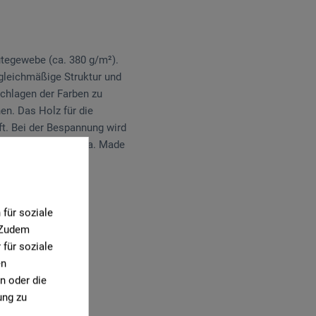
tegewebe (ca. 380 g/m²).
 gleichmäßige Struktur und
chlagen der Farben zu
en. Das Holz für die
ft. Bei der Bespannung wird
Gouache- und Tempera. Made
für soziale
. Zudem
für soziale
en
1)
n oder die
ung zu