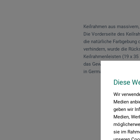
Keilrahmen aus massivem, 
Die Vorderseite des Keilrah
die natürliche Farbgebung 
verhindern, wurde die Rück
Keilrahmenleisten (19 x 35
das Gewebe nach hinten um
in Germany.
Diese W
Wir verwende
Medien anbie
geben wir In
Medien, Werb
P
möglicherwei
sie im Rahme
unseren Cook