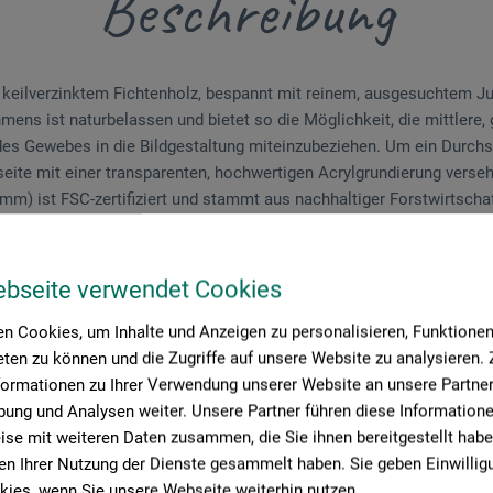
Beschreibung
keilverzinktem Fichtenholz, bespannt mit reinem, ausgesuchtem Ju
mens ist naturbelassen und bietet so die Möglichkeit, die mittlere,
des Gewebes in die Bildgestaltung miteinzubeziehen. Um ein Durchs
seite mit einer transparenten, hochwertigen Acrylgrundierung verseh
 mm) ist FSC-zertifiziert und stammt aus nachhaltiger Forstwirtscha
geschlagen und rückseitig geklammert. Geeignet für Öl-, Acryl-, 
ebseite verwendet Cookies
n Cookies, um Inhalte und Anzeigen zu personalisieren, Funktionen 
ten zu können und die Zugriffe auf unsere Website zu analysieren
formationen zu Ihrer Verwendung unserer Website an unsere Partner 
ung und Analysen weiter. Unsere Partner führen diese Information
roduktbewertungen (
se mit weiteren Daten zusammen, die Sie ihnen bereitgestellt habe
n Ihrer Nutzung der Dienste gesammelt haben. Sie geben Einwillig
ies, wenn Sie unsere Webseite weiterhin nutzen.