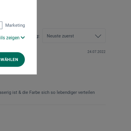
Marketing
Sortierung:
ils zeigen
24.07.2022
SWÄHLEN
serig ist & die Farbe sich so lebendiger verteilen