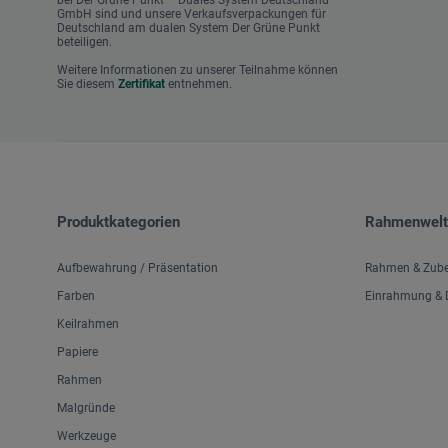
bei Der Grüne Punkt – Duales System Deutschland
GmbH sind und unsere Verkaufsverpackungen für
Deutschland am dualen System Der Grüne Punkt
beteiligen.
Weitere Informationen zu unserer Teilnahme können
Sie diesem
Zertifikat
entnehmen.
Produktkategorien
Rahmenwelt
Aufbewahrung / Präsentation
Rahmen & Zub
Farben
Einrahmung & D
Keilrahmen
Papiere
Rahmen
Malgründe
Werkzeuge