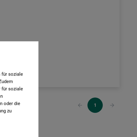
für soziale
. Zudem
für soziale
en
n oder die
1
ung zu