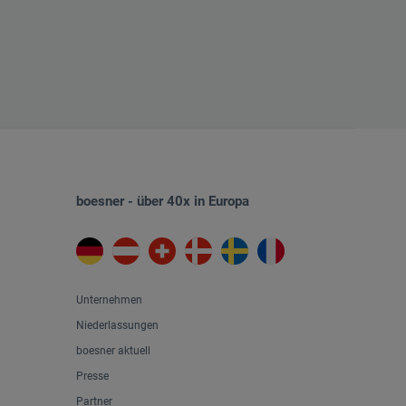
boesner - über 40x in Europa
Unternehmen
Niederlassungen
boesner aktuell
Presse
Partner