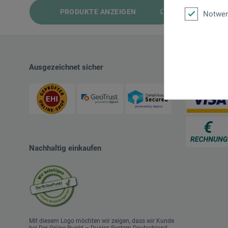
PRODUKTE ANZEIGEN
und mehr
Notwen
und mehr
und mehr
Ausgezeichnet sicher
Zahlungsart
Nachhaltig einkaufen
Mit diesem Logo möchten wir zeigen, dass wir Kunde