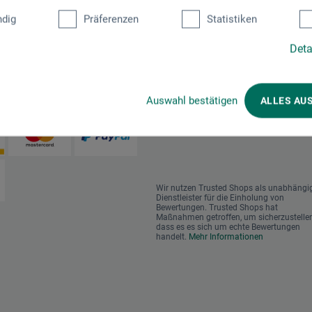
dig
Präferenzen
Statistiken
Deta
en im Onlineshop
Das sagen unsere Kunden
Auswahl bestätigen
ALLES AU
Wir nutzen Trusted Shops als unabhängi
Dienstleister für die Einholung von
Bewertungen. Trusted Shops hat
Maßnahmen getroffen, um sicherzustellen
dass es es sich um echte Bewertungen
handelt.
Mehr Informationen