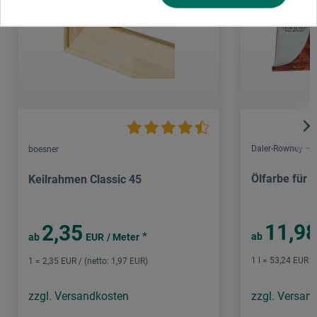
Daler-Rowney – 
boesner
Ölfarbe für K
Keilrahmen Classic 45
11,9
2,35
*
ab
ab
EUR
/ Meter
1 l = 53,24 EUR /
1 = 2,35 EUR / (netto: 1,97 EUR)
zzgl. Versandkosten
zzgl. Versan