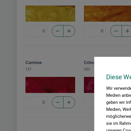
Carmine
Crimson
127
203
Diese W
Wir verwende
Medien anbie
geben wir In
Medien, Werb
möglicherwei
sie im Rahme
unseren Cook