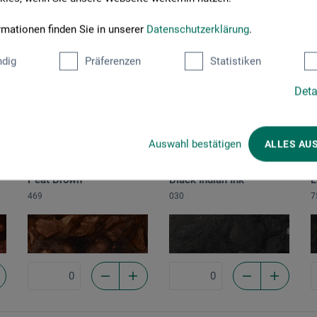
Virdian
Emerald
A
692
235
0
rmationen finden Sie in unserer
Datenschutzerklärung
.
dig
Präferenzen
Statistiken
Deta
Auswahl bestätigen
ALLES AU
Peat Brown
Black Indian Ink
L
469
030
7