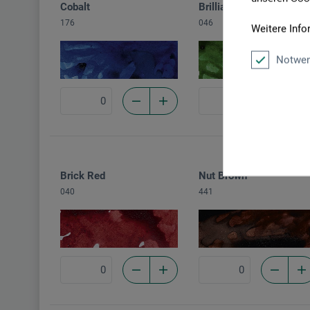
Cobalt
Brilliant Green
176
046
Weitere Info
Notwen
Brick Red
Nut Brown
040
441