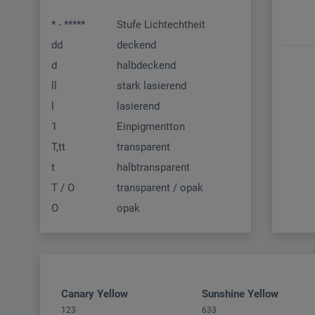
* - *****
Stufe Lichtechtheit
dd
deckend
d
halbdeckend
ll
stark lasierend
l
lasierend
1
Einpigmentton
T,tt
transparent
t
halbtransparent
T / O
transparent / opak
O
opak
Canary Yellow
Sunshine Yellow
123
633