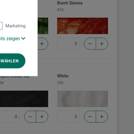
pple Green
Burnt Sienna
11
074
Marketing
ils zeigen
SWÄHLEN
iquid Indian Ink
White
54
702