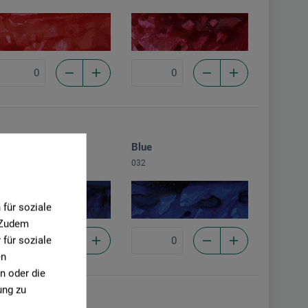
ltramarine
Blue
60
032
für soziale
. Zudem
für soziale
en
n oder die
ung zu