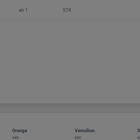
ab
1
STK
Orange
Vermilion
S
449
680
6