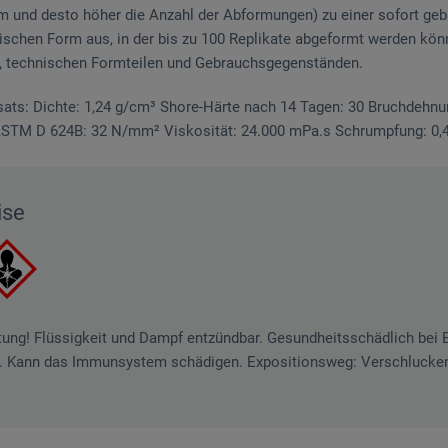
m und desto höher die Anzahl der Abformungen) zu einer sofort geb
ischen Form aus, in der bis zu 100 Replikate abgeformt werden k
en, technischen Formteilen und Gebrauchsgegenständen.
sats: Dichte: 1,24 g/cm³ Shore-Härte nach 14 Tagen: 30 Bruchdehn
 ASTM D 624B: 32 N/mm² Viskosität: 24.000 mPa.s Schrumpfung: 0,
ise
htung! Flüssigkeit und Dampf entzündbar. Gesundheitsschädlich bei
. Kann das Immunsystem schädigen. Expositionsweg: Verschlucke