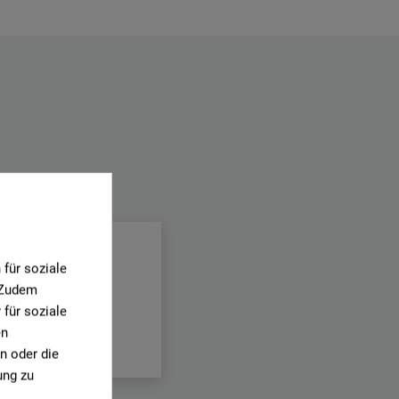
.
für soziale
. Zudem
für soziale
en
n oder die
ung zu