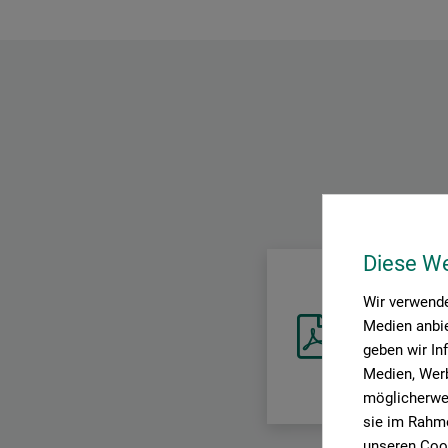
Diese W
Wir verwende
Medien anbie
Sicherheitsdat
DE_Creartec_Silco
geben wir In
Medien, Werb
möglicherwei
sie im Rahme
unseren Cook