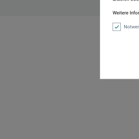
Weitere Info
Notwen
P