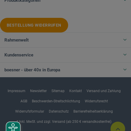
Produktkategorien
BESTELLUNG WIDERRUFEN
Rahmenwelt
Kundenservice
boesner - über 40x in Europa
Impressum
Newsletter
Sitemap
Kontakt
Versand und Zahlung
AGB
Beschwerden-Streitschlichtung
Widerrufsrecht
Widerrufsformular
Datenschutz
Barrierefreiheitserklärung
* Inkl. MwSt. und zzgl. Versand (ab 250 € versandkostenfrei)