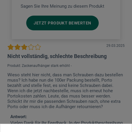
Sagen Sie Ihre Meinung zu diesem Produkt
JETZT PRODUKT BEWERTEN
29.03.2025
Nicht vollständig, schlechte Beschreibung
Produkt: Zackenaufhänger stark erhöht -
Wieso steht hier nicht, dass man Schrauben dazu bestellen
muss? Ich habe nun die 100er Packung bestellt, Porto
bezahlt und stelle fest, es sind keine Schrauben dabei.
Wenn ich die jetzt nachbestelle, muss ich erneut hohe
Portokosten zahlen. Leute, das muss besser werden.
Schickt ihr mir die passenden Schrauben nach, ohne extra
Porto oder muss ich die Aufhänger retournieren?
Antwort:
Vielen Dank für Ihr Feedback. In der Produktbeschreibung
ist immer angegeben, was im Lieferumfang enthalten ist.