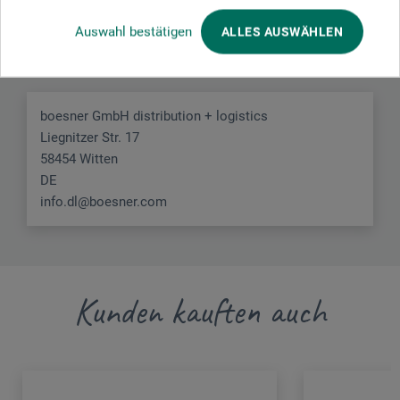
Auswahl bestätigen
ALLES AUSWÄHLEN
Hier finden Sie die Kontaktdaten des Herstellers zu
diesem Produkt.
boesner GmbH distribution + logistics
Liegnitzer Str. 17
58454 Witten
DE
info.dl@boesner.com
Kunden kauften auch