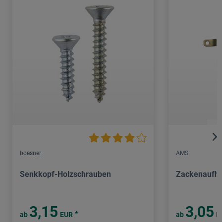
boesner
AMS
Senkkopf-Holzschrauben
Zackenaufhän
3,15
3,05
*
ab
EUR
ab
E