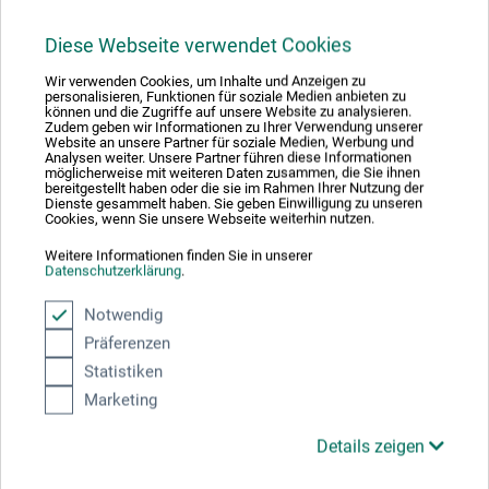
Schrauben gehören bei den Zackenaufhänger nicht dazu
und müssen separat erworben werden.
Diese Webseite verwendet Cookies
Wir verwenden Cookies, um Inhalte und Anzeigen zu
Viele Grüße, Ihr boesner-Team
personalisieren, Funktionen für soziale Medien anbieten zu
können und die Zugriffe auf unsere Website zu analysieren.
Zudem geben wir Informationen zu Ihrer Verwendung unserer
Website an unsere Partner für soziale Medien, Werbung und
Analysen weiter. Unsere Partner führen diese Informationen
17.02.2022
möglicherweise mit weiteren Daten zusammen, die Sie ihnen
bereitgestellt haben oder die sie im Rahmen Ihrer Nutzung der
Dienste gesammelt haben. Sie geben Einwilligung zu unseren
Gute Qualität, immmer wieder.
Cookies, wenn Sie unsere Webseite weiterhin nutzen.
Produkt: Zackenaufhänger stark erhöht -
Weitere Informationen finden Sie in unserer
Datenschutzerklärung
.
verifizierter Kauf
Notwendig
Gute Qualität, immmer wieder.
Präferenzen
Statistiken
Marketing
Details zeigen
Hersteller-Kontakt