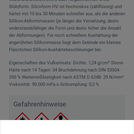
Stützform. Silcoform HV ist hochviskos (zähflüssig) und
härtet mit 10 bis 30 Minuten schneller aus, als die anderen
Silikon-Abformmassen (je länger die Vernetzung, desto
widerstandsfähiger die Form und desto höher die Anzahl
der Abformungen). Für noch schnellere Aushärtung der
angerührten Silikonmasse liegt dem Gebinde ein kleines
Fläschchen Silikon-Aushärtebeschleuniger bei.
Eigenschaften des Vulkanisats: Dichte: 1,24 g/cm³ Shore-
Härte nach 14 Tagen: 34 Bruchdehnung nach DIN 53504:
350 % Weiterreißfestigkeit nach ASTM D 624B: 29 N/mm²
Viskosität: 90.000 mPa.s Schrumpfung: 0,3 %
Gefahrenhinweise