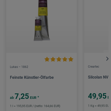
Creartec
Lukas – 1862
Silcolan NV
Feinste Künstler-Ölfarbe
49,95
7,25
*
E
ab
EUR
1 Kg = 49,95 EUR 
1 l = 195,95 EUR / (netto: 164,66 EUR)