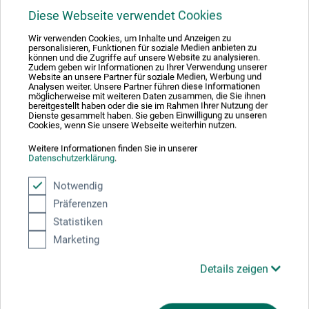
Diese Webseite verwendet Cookies
Silikon-Vernetzer: Achtung! Flüssigkeit und Dampf
entzündbar. Gesundheitsschädlich bei Einatmen.
Wir verwenden Cookies, um Inhalte und Anzeigen zu
personalisieren, Funktionen für soziale Medien anbieten zu
Verursacht schwere Augenreizung. Kann das
können und die Zugriffe auf unsere Website zu analysieren.
Immunsystem schädigen. Expositionsweg:
Zudem geben wir Informationen zu Ihrer Verwendung unserer
Website an unsere Partner für soziale Medien, Werbung und
Verschlucken. Kann die Atemwege reizen.
Analysen weiter. Unsere Partner führen diese Informationen
möglicherweise mit weiteren Daten zusammen, die Sie ihnen
bereitgestellt haben oder die sie im Rahmen Ihrer Nutzung der
Dienste gesammelt haben. Sie geben Einwilligung zu unseren
Cookies, wenn Sie unsere Webseite weiterhin nutzen.
Weitere Informationen finden Sie in unserer
Downloads
Datenschutzerklärung
.
Notwendig
Hier finden Sie wichtige Dokumente und Dateien zu
Präferenzen
diesem Produkt.
Statistiken
Marketing
Details zeigen
Sicherheitsdatenblatt
DE_Creartec_Silcoform-HV_CT60417_inkl-Vernetzer_12-
2024.pdf