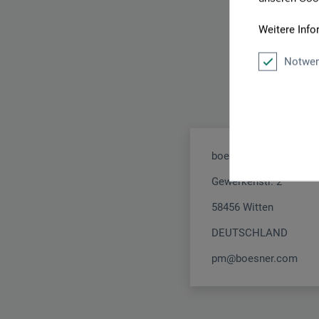
Weitere Info
Notwen
boesner GmbH holding
Gewerkenstr. 2
58456 Witten
DEUTSCHLAND
pm@boesner.com