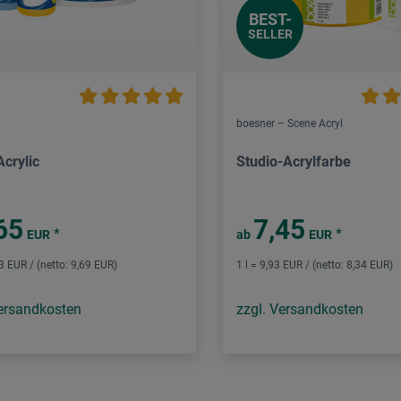
BEST-
SELLER
boesner – Scene Acryl
Acrylic
Studio-Acrylfarbe
65
7,45
*
*
EUR
ab
EUR
53 EUR / (netto: 9,69 EUR)
1 l = 9,93 EUR / (netto: 8,34 EUR)
Versandkosten
zzgl. Versandkosten