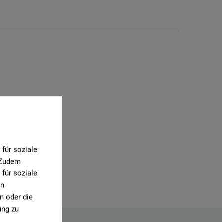
für soziale
. Zudem
für soziale
en
n oder die
ung zu