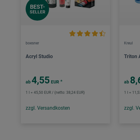
BEST-
SELLER
boesner
Kreul
Acryl Studio
Triton 
4,55
8,
*
ab
EUR
ab
1 l = 45,50 EUR / (netto: 38,24 EUR)
1 l = 11,
zzgl. Versandkosten
zzgl. 