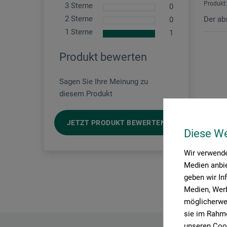
Produkt:
3 Sterne
0
2 Sterne
Der ab
0
1 Sterne
1
Produkt bewerten
Sagen Sie Ihre Meinung zu
diesem Produkt
JETZT PRODUKT BEWERTEN
Diese W
Wir verwende
Medien anbie
geben wir In
Medien, Werb
möglicherwei
sie im Rahme
unseren Cook