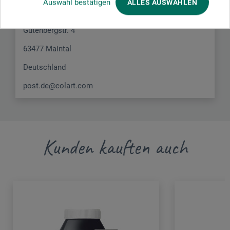
Auswahl bestätigen
ALLES AUSWÄHLEN
Colart Northern Europe GmbH
Gutenbergstr. 4
63477 Maintal
Deutschland
post.de@colart.com
Kunden kauften auch