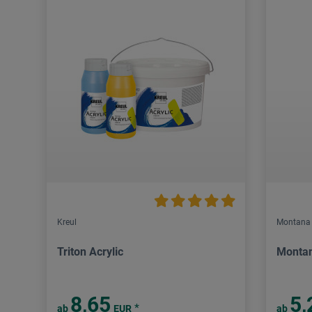
Kreul
Montana
Triton Acrylic
Montan
8,65
5,
*
ab
EUR
ab