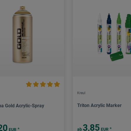
Kreul
Triton Acrylic Marker
a Gold Acrylic-Spray
3,85
20
*
*
ab
EUR
EUR