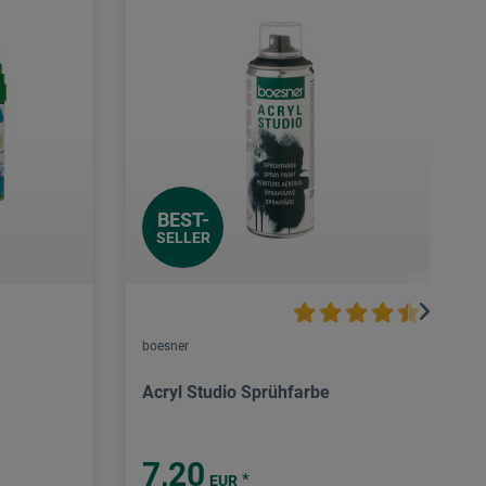
BEST-
SELLER
boesner
Acryl Studio Sprühfarbe
7,20
*
EUR