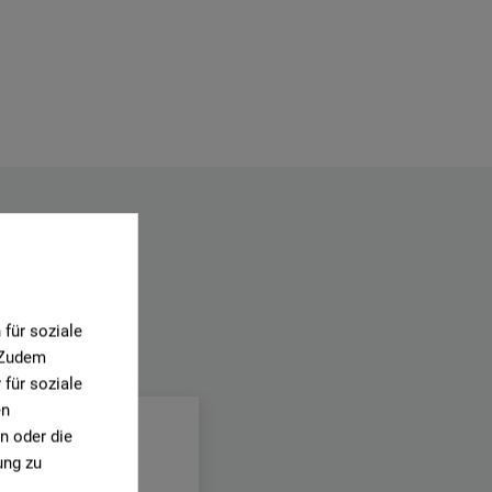
für soziale
. Zudem
.
für soziale
en
n oder die
ung zu