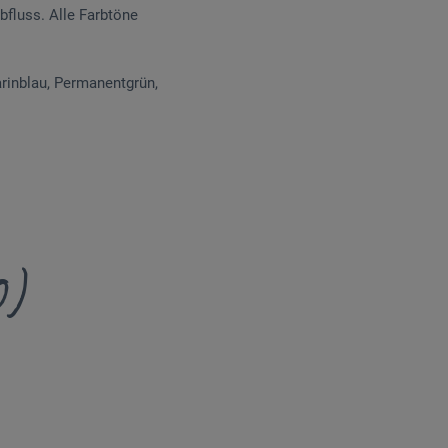
fluss. Alle Farbtöne
arinblau, Permanentgrün,
0)