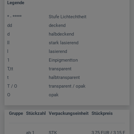
Legende
* - *****
Stufe Lichtechtheit
dd
deckend
d
halbdeckend
ll
stark lasierend
l
lasierend
1
Einpigmentton
T,tt
transparent
t
halbtransparent
T / O
transparent / opak
O
opak
Gruppe
Stückzahl
Verpackungseinheit
Stückpreis
ab
1
STK
3,75 EUR / 3,15 EUR (