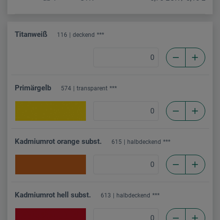
Titanweiß
116
deckend
***
Primärgelb
574
transparent
***
Kadmiumrot orange subst.
615
halbdeckend
***
Kadmiumrot hell subst.
613
halbdeckend
***