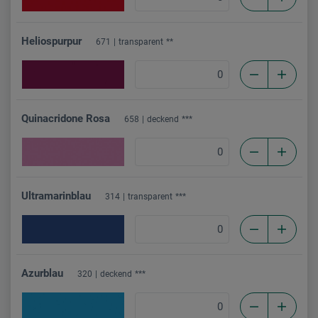
Heliospurpur
671
transparent
**
Quinacridone Rosa
658
deckend
***
Ultramarinblau
314
transparent
***
Azurblau
320
deckend
***