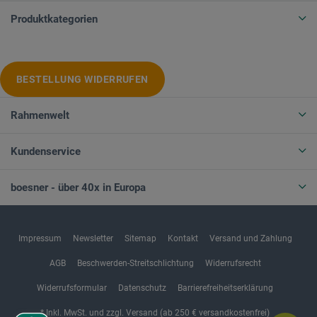
Produktkategorien
BESTELLUNG WIDERRUFEN
Rahmenwelt
Kundenservice
boesner - über 40x in Europa
Impressum
Newsletter
Sitemap
Kontakt
Versand und Zahlung
AGB
Beschwerden-Streitschlichtung
Widerrufsrecht
Widerrufsformular
Datenschutz
Barrierefreiheitserklärung
* Inkl. MwSt. und zzgl. Versand (ab 250 € versandkostenfrei)