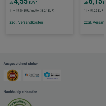
4,55
6,15
*
ab
EUR
ab
E
1 l = 45,50 EUR / (netto: 38,24 EUR)
1 l = 51,25 EUR /
zzgl. Versandkosten
zzgl. Versan
Ausgezeichnet sicher
Nachhaltig einkaufen