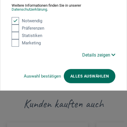
Weitere Informationen finden Sie in unserer
Hier finden Sie die Kontaktdaten des Herstellers zu
Datenschutzerklärung
.
diesem Produkt.
Notwendig
Präferenzen
AT Verlag AG
Statistiken
Gotzinger Str. 52 b
Marketing
81371 München
Details zeigen
DEUTSCHLAND
info@at-verlag.ch
Auswahl bestätigen
ALLES AUSWÄHLEN
Kunden kauften auch