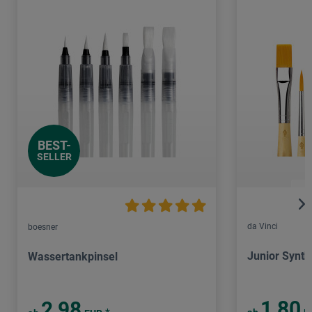
BEST-
SELLER
da Vinci
boesner
Junior Synth
Wassertankpinsel
1,80
2,98