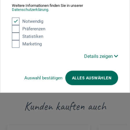
Weitere Informationen finden Sie in unserer
Hier finden Sie die Kontaktdaten des Herstellers zu
Datenschutzerklärung
.
diesem Produkt.
Notwendig
Präferenzen
moses. Verlag GmbH
Statistiken
Arnoldstr. 13 d
Marketing
47906 Kempen
Details zeigen
DEUTSCHLAND
info@moses-verlag.de
Auswahl bestätigen
ALLES AUSWÄHLEN
Kunden kauften auch