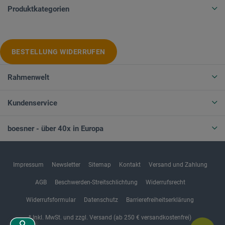
Produktkategorien
BESTELLUNG WIDERRUFEN
Rahmenwelt
Kundenservice
boesner - über 40x in Europa
Impressum
Newsletter
Sitemap
Kontakt
Versand und Zahlung
AGB
Beschwerden-Streitschlichtung
Widerrufsrecht
Widerrufsformular
Datenschutz
Barrierefreiheitserklärung
* Inkl. MwSt. und zzgl. Versand (ab 250 € versandkostenfrei)