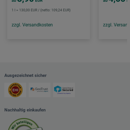
*
ab
EUR
ab
E
1 l = 130,00 EUR / (netto: 109,24 EUR)
zzgl. Versandkosten
zzgl. Versan
Ausgezeichnet sicher
Nachhaltig einkaufen