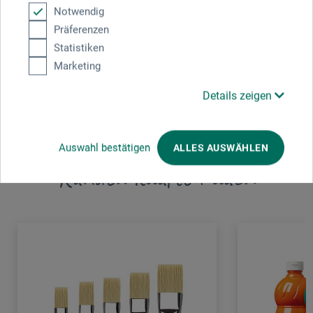
Notwendig
da Vinci Defet GmbH
Präferenzen
Tillystr. 39 - 41
Statistiken
90431 Nürnberg
Marketing
DE
info@davinci-defet.com
Details zeigen
Auswahl bestätigen
ALLES AUSWÄHLEN
Kunden kauften auch