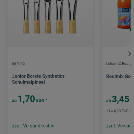
da Vinci
Lefranc & Bourge
Junior Borste Synthetics
Redimix Gou
Schulmalpinsel
1,70
3,45
*
ab
EUR
ab
E
1 l = 6,90 EUR / (
zzgl. Versandkosten
zzgl. Versan