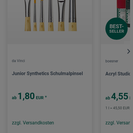
BEST-
SELLER
da Vinci
boesner
Junior Synthetics Schulmalpinsel
Acryl Studio
1,80
4,55
*
ab
EUR
ab
E
1 l = 45,50 EUR /
zzgl. Versandkosten
zzgl. Versan