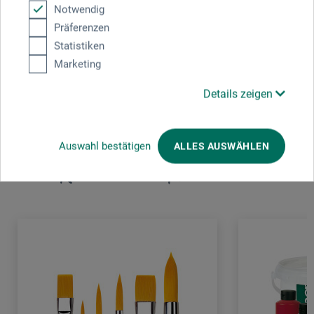
Notwendig
da Vinci Defet GmbH
Präferenzen
Tillystr. 39 - 41
Statistiken
90431 Nürnberg
Marketing
DE
info@davinci-defet.com
Details zeigen
Auswahl bestätigen
ALLES AUSWÄHLEN
Kunden kauften auch