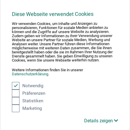
JETZT PRODUKT BEWERTEN
Diese Webseite verwendet Cookies
Wir verwenden Cookies, um Inhalte und Anzeigen zu
20.01.2022
personalisieren, Funktionen für soziale Medien anbieten zu
können und die Zugriffe auf unsere Website zu analysieren.
Zudem geben wir Informationen zu Ihrer Verwendung unserer
gute Herangehensweise, aber man muss dran
Website an unsere Partner für soziale Medien, Werbung und
arbeiten.
Analysen weiter. Unsere Partner führen diese Informationen
möglicherweise mit weiteren Daten zusammen, die Sie ihnen
bereitgestellt haben oder die sie im Rahmen Ihrer Nutzung der
Produkt: Das freihändige persp.Zeichnen - J.D.Thulesius ars momentum
Dienste gesammelt haben. Sie geben Einwilligung zu unseren
Vlg
Cookies, wenn Sie unsere Webseite weiterhin nutzen.
verifizierter Kauf
Weitere Informationen finden Sie in unserer
Datenschutzerklärung
.
Gute Beispiele und Übungen
Notwendig
Präferenzen
Statistiken
Marketing
Hersteller-Kontakt
Details zeigen