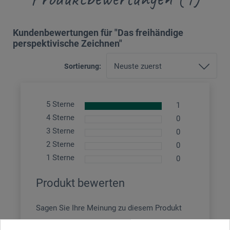
Kundenbewertungen für "Das freihändige
perspektivische Zeichnen"
Sortierung:
5 Sterne
1
4 Sterne
0
3 Sterne
0
2 Sterne
0
1 Sterne
0
Produkt bewerten
Sagen Sie Ihre Meinung zu diesem Produkt