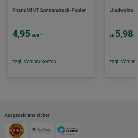
PhänoMINT Sonnendruck-Papier
Linolwalze
4,95
5,98
*
EUR
ab
E
zzgl. Versandkosten
zzgl. Versan
Ausgezeichnet sicher