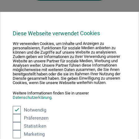
Diese Webseite verwendet Cookies
Hersteller-Kontakt
Wir verwenden Cookies, um Inhalte und Anzeigen zu
personalisieren, Funktionen für soziale Medien anbieten zu
können und die Zugriffe auf unsere Website zu analysieren.
Hier finden Sie die Kontaktdaten des Herstellers zu
Zudem geben wir Informationen zu Ihrer Verwendung unserer
Website an unsere Partner für soziale Medien, Werbung und
diesem Produkt.
Analysen weiter. Unsere Partner führen diese Informationen
möglicherweise mit weiteren Daten zusammen, die Sie ihnen
bereitgestellt haben oder die sie im Rahmen Ihrer Nutzung der
Dienste gesammelt haben. Sie geben Einwilligung zu unseren
moses. Verlag GmbH
Cookies, wenn Sie unsere Webseite weiterhin nutzen.
Arnoldstr. 13 d
Weitere Informationen finden Sie in unserer
47906 Kempen
Datenschutzerklärung
.
DE
Notwendig
info@moses-verlag.de
Präferenzen
Statistiken
Marketing