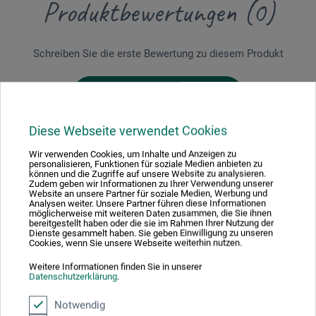
Produktbewertungen (0)
Schreiben Sie die erste Bewertung zu diesem Produkt
JETZT PRODUKT BEWERTEN
Diese Webseite verwendet Cookies
Wir verwenden Cookies, um Inhalte und Anzeigen zu
personalisieren, Funktionen für soziale Medien anbieten zu
können und die Zugriffe auf unsere Website zu analysieren.
Zudem geben wir Informationen zu Ihrer Verwendung unserer
Hersteller-Kontakt
Website an unsere Partner für soziale Medien, Werbung und
Analysen weiter. Unsere Partner führen diese Informationen
möglicherweise mit weiteren Daten zusammen, die Sie ihnen
bereitgestellt haben oder die sie im Rahmen Ihrer Nutzung der
Dienste gesammelt haben. Sie geben Einwilligung zu unseren
Hier finden Sie die Kontaktdaten des Herstellers zu
Cookies, wenn Sie unsere Webseite weiterhin nutzen.
diesem Produkt.
Weitere Informationen finden Sie in unserer
Datenschutzerklärung
.
frechverlag
Notwendig
Dieselstr. 5