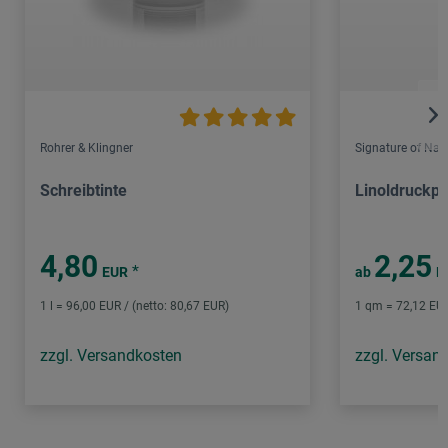
Rohrer & Klingner
Signature of Nat
Schreibtinte
Linoldruckpl
4,80
2,25
*
EUR
ab
E
1 l = 96,00 EUR / (netto: 80,67 EUR)
1 qm = 72,12 EUR
zzgl. Versandkosten
zzgl. Versan