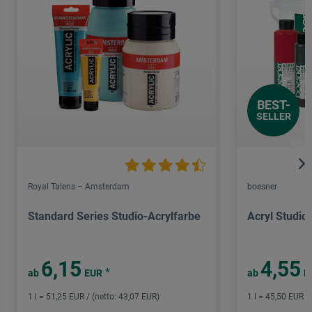
BEST-
SELLER
Royal Talens – Amsterdam
boesner
Standard Series Studio-Acrylfarbe
Acryl Studio
6,15
4,55
*
ab
EUR
ab
E
1 l = 51,25 EUR / (netto: 43,07 EUR)
1 l = 45,50 EUR /