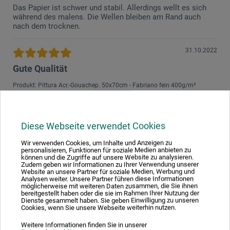
Das Papier ist schwer und stabil. Allerdings wellt es sich
während des malens. Die Wellen bleiben am Rand auch
nach dem trocknen.
31.10.2022
Gute Qualität
Produkt: Pittura Acr.-Gouachep. 50x70cm - Fabriano fein 400g/m²
verifizierter Kauf
Ich mag dieses Papier sehr gerne! Es ist dick und hat eine
Diese Webseite verwendet Cookies
schöne Struktur.
Wir verwenden Cookies, um Inhalte und Anzeigen zu
personalisieren, Funktionen für soziale Medien anbieten zu
22.04.2020
können und die Zugriffe auf unsere Website zu analysieren.
Zudem geben wir Informationen zu Ihrer Verwendung unserer
Website an unsere Partner für soziale Medien, Werbung und
schöne Qualität
Analysen weiter. Unsere Partner führen diese Informationen
möglicherweise mit weiteren Daten zusammen, die Sie ihnen
Produkt: Pittura Acr.-Gouachep. 50x70cm - Fabriano fein 400g/m²
bereitgestellt haben oder die sie im Rahmen Ihrer Nutzung der
Dienste gesammelt haben. Sie geben Einwilligung zu unseren
Der erste Eindruck wirkt hochwertig. Das Papier hat eine
Cookies, wenn Sie unsere Webseite weiterhin nutzen.
Leinenstruktur, so dass Bilder bei nicht zu dick
aufgespachtelter Acrylfarbe durchaus wie auf Leinwand
Weitere Informationen finden Sie in unserer