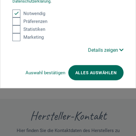
Datenschutzerklärung
.
gemalt wirken. Negativ fällt jedoch auf, dass sich das
Papier trotz der hohen Grammatur bereits bei Acrylfarbe
mittlerer Konsistenz merklich wellt.
Notwendig
Präferenzen
22.04.2020
Statistiken
Marketing
Perfeckt
Produkt: Pittura Acr.-Gouachep.70x100cm - Fabriano fein 400g/m²
Details zeigen
verifizierter Kauf
Alles gut vilen danke!!
Auswahl bestätigen
ALLES AUSWÄHLEN
Hersteller-Kontakt
Hier finden Sie die Kontaktdaten des Herstellers zu