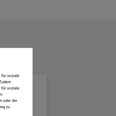
.
für soziale
. Zudem
für soziale
en
n oder die
ung zu