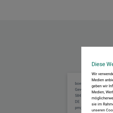
Diese W
Wir verwende
Medien anbie
boesner GmbH holding
geben wir In
Gewerkenstr. 2
Medien, Werb
58456 Witten
möglicherwei
DE
sie im Rahme
pm@boesner.com
unseren Cook