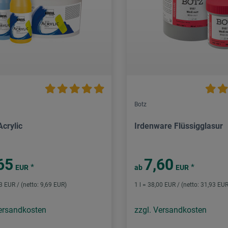
Botz
Acrylic
Irdenware Flüssigglasur
65
7,60
*
*
EUR
ab
EUR
53 EUR / (netto: 9,69 EUR)
1 l = 38,00 EUR / (netto: 31,93 EUR
Versandkosten
zzgl. Versandkosten