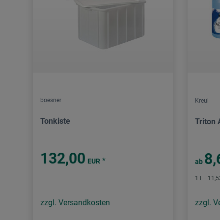
boesner
Kreul
Tonkiste
Triton 
132,00
8,
*
EUR
ab
1 l = 11,
zzgl. Versandkosten
zzgl. 