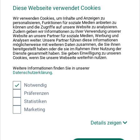
Diese Webseite verwendet Cookies
Hier finden Sie die Kontaktdaten des Herstellers zu
Wir verwenden Cookies, um Inhalte und Anzeigen zu
diesem Produkt.
personalisieren, Funktionen für soziale Medien anbieten zu
können und die Zugriffe auf unsere Website zu analysieren.
Zudem geben wir Informationen zu Ihrer Verwendung unserer
Website an unsere Partner für soziale Medien, Werbung und
boesner GmbH distribution + logistics
Analysen weiter. Unsere Partner führen diese Informationen
Liegnitzer Str. 17
möglicherweise mit weiteren Daten zusammen, die Sie ihnen
bereitgestellt haben oder die sie im Rahmen Ihrer Nutzung der
58454 Witten
Dienste gesammelt haben. Sie geben Einwilligung zu unseren
DE
Cookies, wenn Sie unsere Webseite weiterhin nutzen.
info.dl@boesner.com
Weitere Informationen finden Sie in unserer
Datenschutzerklärung
.
Notwendig
Präferenzen
Kunden kauften auch
Statistiken
Marketing
Details zeigen