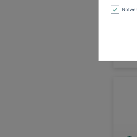
Skulptur
Notwen
12
ab
zzgl. Ve