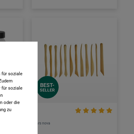
für soziale
. Zudem
BEST-
für soziale
SELLER
en
n oder die
ung zu
ars nova