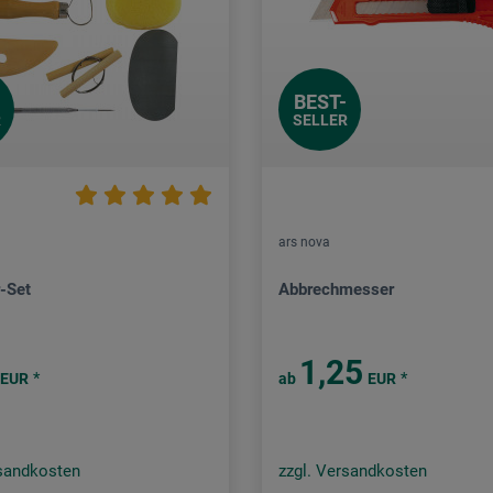
BEST-
R
SELLER
ars nova
r-Set
Abbrechmesser
1,25
*
*
EUR
ab
EUR
rsandkosten
zzgl. Versandkosten