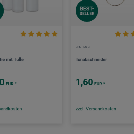
BEST-
R
SELLER
ars nova
he mit Tülle
Tonabschneider
50
1,60
*
*
EUR
EUR
rsandkosten
zzgl. Versandkosten