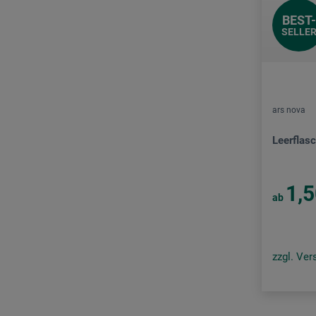
BEST-
SELLE
ars nova
Leerflasc
1,
ab
zzgl. Ve