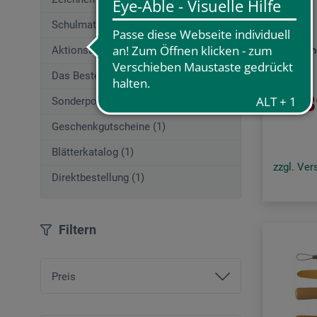
ars nova
Schulmaterial (195)
Aktionsangebote (29)
Skizzenh
Das Beste von boesner (253)
1,
Sonderposten
ab
Geschenkgutscheine (1)
Blätterkatalog (1)
zzgl. Ve
Direktbestellung (1)
Filtern
Preis