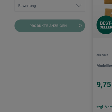
von
0,49 EUR
bis
214,00 EUR
Bewertung
und mehr
BEST-
PRODUKTE ANZEIGEN
und mehr
SELLE
und mehr
und mehr
ars nova
Modellie
9,75
zzgl. Ve