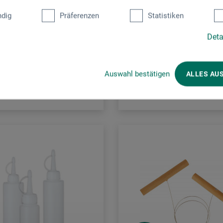
enständer aus Eisen
Leerdose
dig
Präferenzen
Statistiken
Deta
,85
3,50
*
*
EUR
ab
EUR
Auswahl bestätigen
ALLES AU
rsandkosten
zzgl. Versandkosten