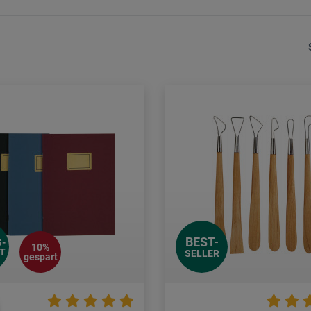
BEST-
-
10%
T
SELLER
gespart