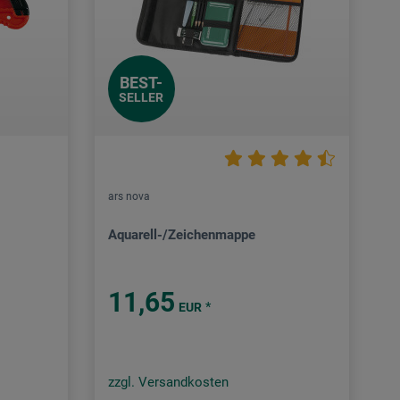
BEST-
SELLER
ars nova
Aquarell-/Zeichenmappe
11,65
*
EUR
zzgl. Versandkosten