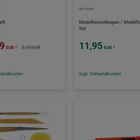
ars nova
eft
Modellierschlingen-/ Modelli
Set
89
11,95
*
2,10 EUR
*
EUR
EUR
rsandkosten
zzgl. Versandkosten