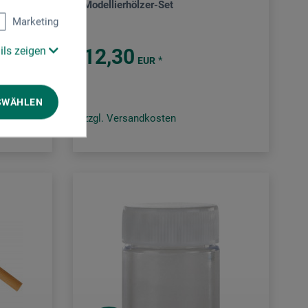
Modellierhölzer-Set
Marketing
ils zeigen
12,30
*
EUR
SWÄHLEN
zzgl. Versandkosten