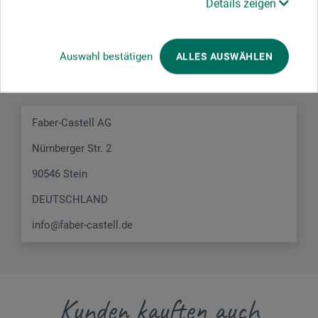
Details zeigen
Hersteller-Kontakt
Auswahl bestätigen
ALLES AUSWÄHLEN
Hier finden Sie die Kontaktdaten des Herstellers zu
diesem Produkt.
Faber-Castell AG
Nürnberger Str. 2
90546 Stein
DEUTSCHLAND
info@faber-castell.de
Kunden kauften auch