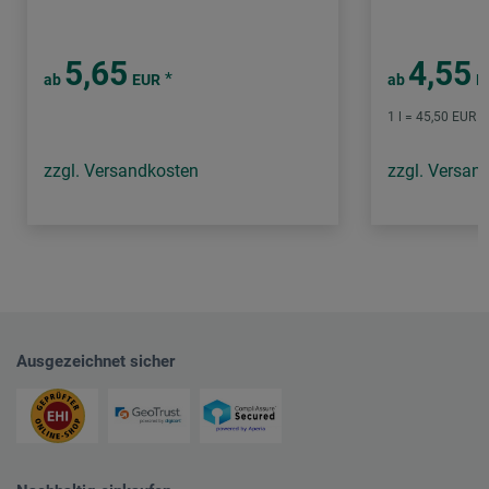
5,65
4,55
*
ab
EUR
ab
E
1 l = 45,50 EUR /
zzgl. Versandkosten
zzgl. Versan
Ausgezeichnet sicher