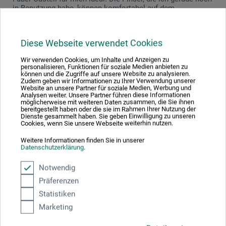
in Benutzung habe, können komfortabel auf dem
Wasserbecher abgelegt werden, ohne Gefahr zu laufen,
herunterzurollen. Die Pfoten haben dennoch genug Platz,
ins Wasser eingetaucht zu werden. Es gab schon
Diese Webseite verwendet Cookies
interessante Muster, was die Ergebnisse von Farbe und
Wasser auf den Pfoten in Verbindung mit Malgründen
Wir verwenden Cookies, um Inhalte und Anzeigen zu
betrifft. Aber das ist eine andere Geschichte.... Der
personalisieren, Funktionen für soziale Medien anbieten zu
Wasserbecher hat von mir eine klare Empfehlung, wegen
können und die Zugriffe auf unsere Website zu analysieren.
der Pinselablage und da er bislang keine Farben
Zudem geben wir Informationen zu Ihrer Verwendung unserer
Website an unsere Partner für soziale Medien, Werbung und
angenommen hat, die in dem Waser aufgelöst wurden.
Analysen weiter. Unsere Partner führen diese Informationen
Auch nicht, als es einige Tage drin gestanden hat. Das er
möglicherweise mit weiteren Daten zusammen, die Sie ihnen
zusammenklappbar ist, habe ich bislang nur einmal
bereitgestellt haben oder die sie im Rahmen Ihrer Nutzung der
ausgenutzt. Ob das Material an der Stelle lange hält und
Dienste gesammelt haben. Sie geben Einwilligung zu unseren
Cookies, wenn Sie unsere Webseite weiterhin nutzen.
nicht porös wird, sei dahingestellt. Wer etwas haben will,
das wirklich lange hält, sollte ein Einmach-, Konserven-
Weitere Informationen finden Sie in unserer
oder Marmeladenglar (o.ä.) verwenden, das er eh im
Datenschutzerklärung
.
Supermarkt kaufen kann. Die Pinselablage ist da jedoch
nicht mit dabei, die ist dann ein Extra, das noch
Notwendig
besorgt/produziert werden muss.
Präferenzen
Statistiken
Marketing