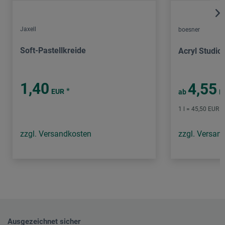
Jaxell
boesner
Soft-Pastellkreide
Acryl Studio
1,40
4,55
*
EUR
ab
E
1 l = 45,50 EUR /
zzgl. Versandkosten
zzgl. Versan
Ausgezeichnet sicher