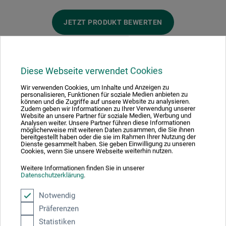
JETZT PRODUKT BEWERTEN
Diese Webseite verwendet Cookies
Wir verwenden Cookies, um Inhalte und Anzeigen zu
Hersteller-Kontakt
personalisieren, Funktionen für soziale Medien anbieten zu
können und die Zugriffe auf unsere Website zu analysieren.
Zudem geben wir Informationen zu Ihrer Verwendung unserer
Website an unsere Partner für soziale Medien, Werbung und
Analysen weiter. Unsere Partner führen diese Informationen
Hier finden Sie die Kontaktdaten des Herstellers zu
möglicherweise mit weiteren Daten zusammen, die Sie ihnen
diesem Produkt.
bereitgestellt haben oder die sie im Rahmen Ihrer Nutzung der
Dienste gesammelt haben. Sie geben Einwilligung zu unseren
Cookies, wenn Sie unsere Webseite weiterhin nutzen.
Clairefontaine Rhodia
Weitere Informationen finden Sie in unserer
Datenschutzerklärung
.
RD 52
68490 Ottmarsheim
Notwendig
FR
Präferenzen
info@clairefontaine.com
Statistiken