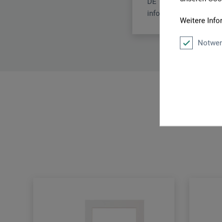
DE
info.dl@boesner.com
Weitere Info
Notwen