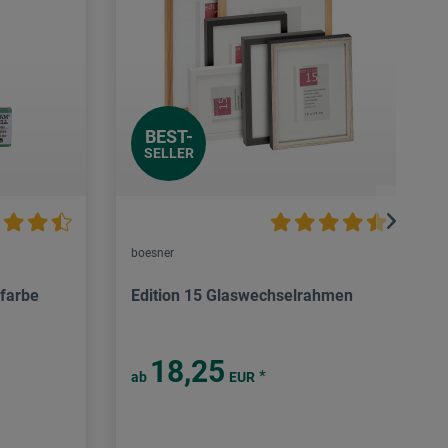
BEST-
SELLER
boesner
lfarbe
Edition 15 Glaswechselrahmen
18,25
*
ab
EUR