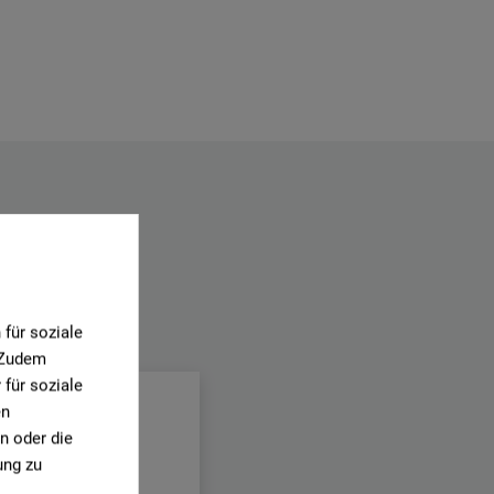
für soziale
.
. Zudem
für soziale
en
n oder die
ung zu