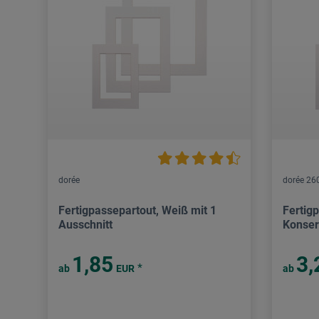
dorée
dorée 26
Fertigpassepartout, Weiß mit 1
Fertig
Ausschnitt
Konserv
1,85
3,
*
ab
EUR
ab