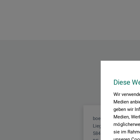
Diese W
Wir verwende
Medien anbie
geben wir In
Medien, Werb
boesner GmbH distribu
möglicherwei
Liegnitzer Str. 17
sie im Rahme
58454 Witten
unseren Cook