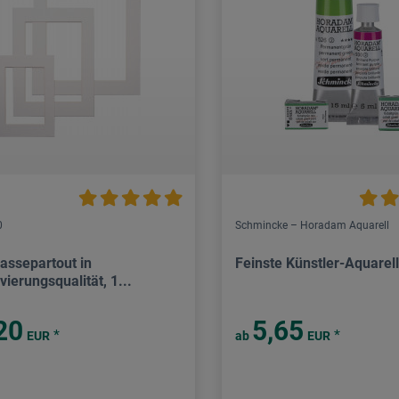
0
Schmincke – Horadam Aquarell
passepartout in
Feinste Künstler-Aquarel
ierungsqualität, 1...
20
5,65
*
*
EUR
ab
EUR