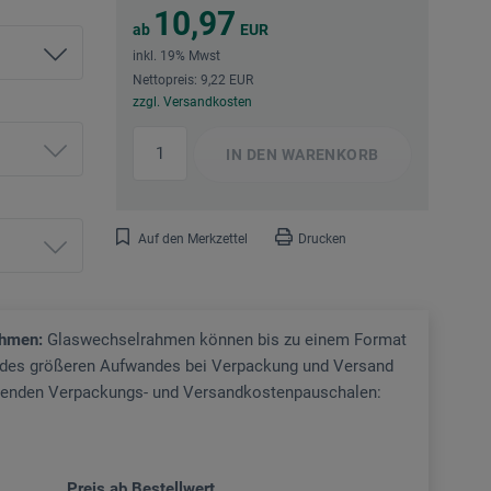
10,97
ab
EUR
inkl. 19% Mwst
Nettopreis: 9,22 EUR
zzgl. Versandkosten
IN DEN
WARENKORB
Auf den Merkzettel
Drucken
ahmen:
Glaswechselrahmen können bis zu einem Format
 des größeren Aufwandes bei Verpackung und Versand
lgenden Verpackungs- und Versandkostenpauschalen:
Preis ab Bestellwert