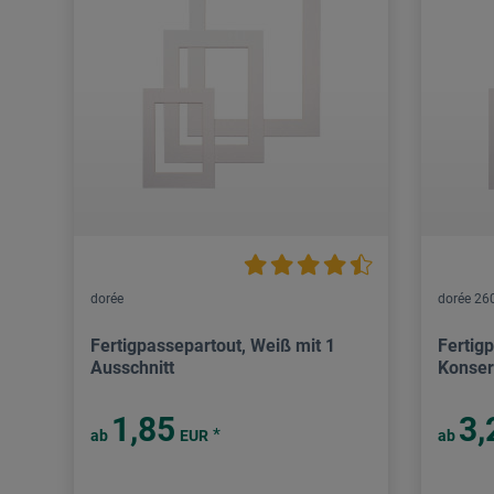
dorée
dorée 26
Fertigpassepartout, Weiß mit 1
Fertig
Ausschnitt
Konserv
1,85
3,
*
ab
EUR
ab