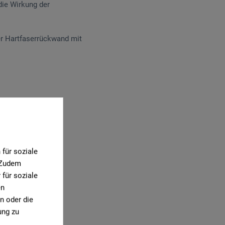
die Wirkung der
er Hartfaserrückwand mit
0)
für soziale
. Zudem
für soziale
en
n oder die
ung zu