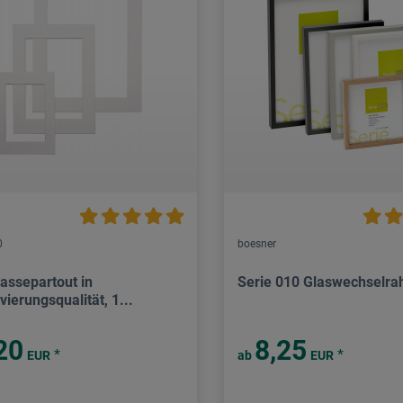
0
boesner
passepartout in
Serie 010 Glaswechselr
ierungsqualität, 1...
20
8,25
*
*
EUR
ab
EUR