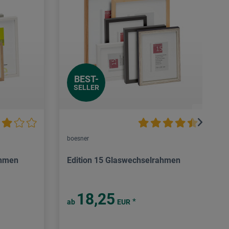
BEST-
SELLER
boesner
ahmen
Edition 15 Glaswechselrahmen
18,25
*
ab
EUR