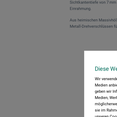
Sichtkantentiefe von 7 mm l
Einrahmung.
Aus heimischen Massivhölz
Metall-Drehverschlüssen fü
P
Diese W
Wir verwende
Medien anbie
geben wir In
Medien, Werb
möglicherwei
sie im Rahme
unseren Cook