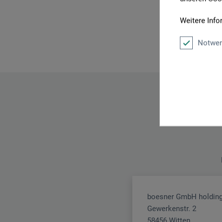
Weitere Info
Notwen
boesner GmbH holding
Gewerkenstr. 2
58456 Witten