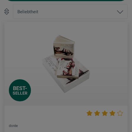
BEST-
SELLER
dorée