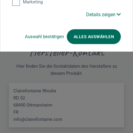
Airbrushpapier leisten soll, eben die Sorte Lisse ist glatter
Marketing
und weißer (und doch eine Stufe besser)
Details zeigen
Auswahl bestätigen
ALLES AUSWÄHLEN
Hersteller-Kontakt
Hier finden Sie die Kontaktdaten des Herstellers zu
diesem Produkt.
Clairefontaine Rhodia
RD 52
68490 Ottmarsheim
FR
info@clairefontaine.com