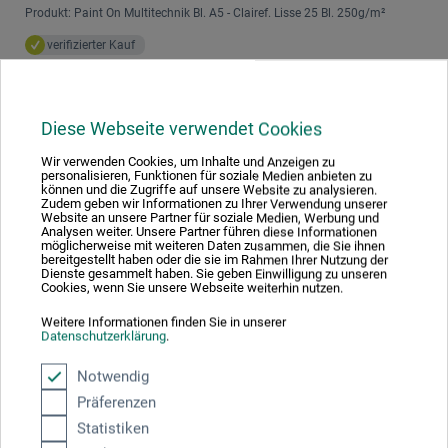
Produkt: Paint On Multitechnik Bl. A5 - Clairef. Lisse 25 Bl. 250g/m²
verifizierter Kauf
schoenes festes wertiges papier
Diese Webseite verwendet Cookies
11.11.2022
Wir verwenden Cookies, um Inhalte und Anzeigen zu
Sehr gut als Airbrushkarton! Gleichwertige
personalisieren, Funktionen für soziale Medien anbieten zu
Ersatz zu der Hahnemühle Airbrushblock:
können und die Zugriffe auf unsere Website zu analysieren.
Zudem geben wir Informationen zu Ihrer Verwendung unserer
zugreifen!!!
Website an unsere Partner für soziale Medien, Werbung und
Analysen weiter. Unsere Partner führen diese Informationen
Produkt: Paint On Multitechnik Bl. A2 - Clairef. Lisse 25 Bl. 250g/m²
möglicherweise mit weiteren Daten zusammen, die Sie ihnen
bereitgestellt haben oder die sie im Rahmen Ihrer Nutzung der
Ich bin ganz froh, ein gleichwertiger Ersatz zu der
Dienste gesammelt haben. Sie geben Einwilligung zu unseren
Airbrushblock von Hahnemühle, der nicht mehr produziert
Cookies, wenn Sie unsere Webseite weiterhin nutzen.
wird. Als Airbrush Anwender seit 1988 habe ich viel
Weitere Informationen finden Sie in unserer
probiert, in meinem Bestand habe ich noch das Glück auch
Datenschutzerklärung
.
die "das Bestes von Besten" als Vergleich einbeziehen zu
können. Obwohl, vergleichbar wie Letraset Line paper 5000
Notwendig
oder Letraset Cartridge Paper 220g/m², weltweit nicht mehr
produziert wird, bin mit diesen Paint On von Clairefontaine
Präferenzen
bestens zufrieden. Es gibt kaum deutliche Unterschiede
Statistiken
zwischen Paint On und Paint On Lisse, was ein