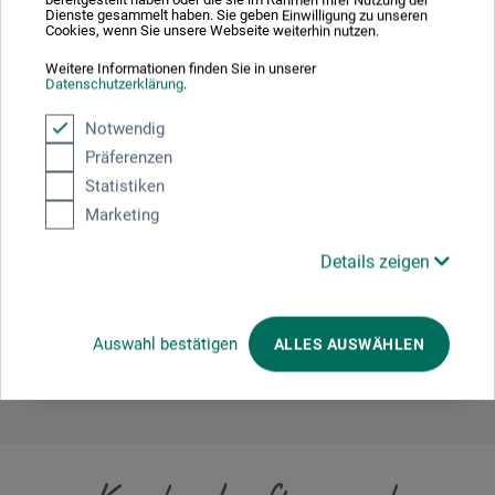
Dienste gesammelt haben. Sie geben Einwilligung zu unseren
Cookies, wenn Sie unsere Webseite weiterhin nutzen.
Weitere Informationen finden Sie in unserer
Datenschutzerklärung
.
Hersteller-Kontakt
Notwendig
Präferenzen
Hier finden Sie die Kontaktdaten des Herstellers zu
Statistiken
diesem Produkt.
Marketing
boesner GmbH holding + innovations
Details zeigen
Gewerkenstr. 2
58456 Witten
DE
Auswahl bestätigen
ALLES AUSWÄHLEN
pm@boesner.com