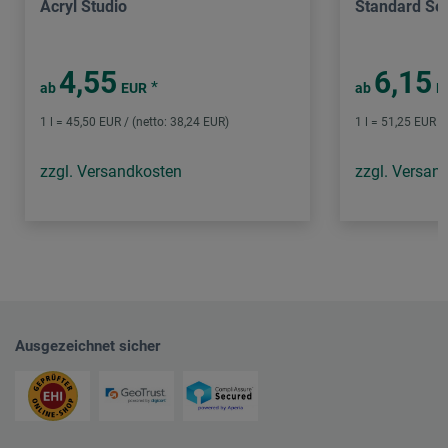
Acryl Studio
Standard Ser
4,55
6,15
*
ab
EUR
ab
E
1 l = 45,50 EUR / (netto: 38,24 EUR)
1 l = 51,25 EUR /
zzgl. Versandkosten
zzgl. Versan
Ausgezeichnet sicher