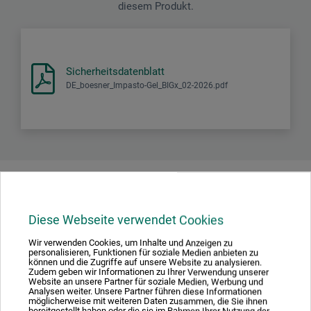
diesem Produkt.
Sicherheitsdatenblatt
DE_boesner_Impasto-Gel_BIGx_02-2026.pdf
Produktbewertungen (0)
Diese Webseite verwendet Cookies
Schreiben Sie die erste Bewertung zu diesem Produkt
Wir verwenden Cookies, um Inhalte und Anzeigen zu
personalisieren, Funktionen für soziale Medien anbieten zu
können und die Zugriffe auf unsere Website zu analysieren.
Zudem geben wir Informationen zu Ihrer Verwendung unserer
JETZT PRODUKT BEWERTEN
Website an unsere Partner für soziale Medien, Werbung und
Analysen weiter. Unsere Partner führen diese Informationen
möglicherweise mit weiteren Daten zusammen, die Sie ihnen
bereitgestellt haben oder die sie im Rahmen Ihrer Nutzung der